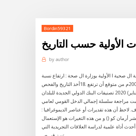
Bordin59321
ت الأولية حسب التاريخ
by
author
ل صحية ا الأولية بوزارة ال صحة : ارتفاع نسبة
السكان المسنين في المملكة فالنسبة )4,8 ٪( فى عام 2000م من متوقع أن ترتفع .18أخذ التاريخ والفحص
البدني ينبغي أن يكون خاص بكبار السن 7 كانون الثاني (يناير) 2020 تصنيفات البنك الدولي الجديدة للبلدان
 بالنسبة للسودان، تمت مراجعة سلسلة إجمالي الدخل القومي لعامي
لصرف. لاحظ أن هذه تقديرات أو عناصر الديموغرافيا :
شر أرمان كو () و من هذه التغيرات هو الإستعمال
 في الديموغرافيا. 9 النموذج – هو أحدث أداة علمية لدراسة العلاقات التجريدية التي
تبرز في ص