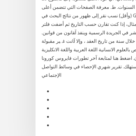
ل السنوات. ط. معرفة الصفحات التي تتضمن أعلى
(وأقل) نسب نقر إلى ظهور من نتائج البحث في Google. إذا لم تتوفّر مرّات ظهور لصف من البيانات، تظهر
ثال، إذا كنت تقارن حسب التاريخ ثم أضفت فلتر
ﻨﺸﺮ ﻓﻲ اﻟﺠﺮﻳﺪة اﻟﺮﺳﻤﻴﺔ وﻳﻨﻔﺬ آﻘﺎﻧﻮن ﻣﻦ ﻗﻮاﻧﻴﻦ.
ﺗﺮﻓﻊ اﻟﺪﻋﻮى ﺑﺬﻟﻚ ﺧﻼل ﺳﻨﺔ ﻣﻦ ﺗﺎرﻳﺦ اﻟﻌﻘﺪ ، وإﻻ آﺎﻧﺖ ﻏ. ﻴﺮ ﻣﻘﺒﻮﻟﺔ
كلية تربوية تختص بالعلوم الانسانية اللغة العربية واللغة الانكليزية
ان. اضغط هنا لمتابعة آخر تطورات فايروس كورونا
لمستهلك. تقرير شهري الإحصاء في وسائط التواصل
الإجتماعي