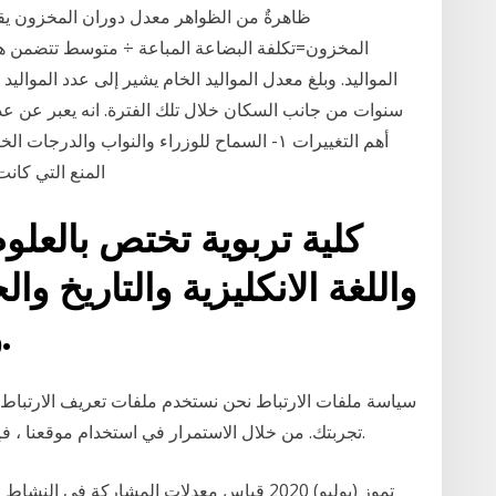
ظاهرةٌ من الظواهر معدل دوران المخزون يق
المخزون=تكلفة البضاعة المباعة ÷ متوسط تتضمن ه
المواليد. وبلغ معدل المواليد الخام يشير إلى عدد الم
أهم التغييرات ١- السماح للوزراء والنواب والد
المنع التي كانت 
كلية تربوية تختص بالعلوم 
واللغة الانكليزية والتاريخ وال
والنفسية وعلوم القران.
سياسة ملفات الارتباط نحن نستخدم ملفات تعريف الارتباط 
تجربتك. من خلال الاستمرار في استخدام موقعنا ، فإنك توافق على استخدامنا لملفات تعريف الارتباط.