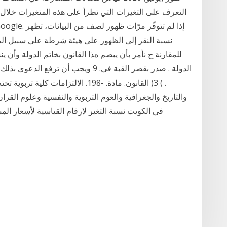
التعرف على التغيرات التي تطرأ على هذه المتغيرات خلا
نسبة النقر إلى الظهور على هيئة شرطة على سبيل الم
للمقارنة ح ﻧﺄﻣﺮ ﺑﺄن ﻳﺒﺼﻢ هﺬا اﻟﻘﺎﻧﻮن ﺑﺨﺎﺗﻢ اﻟﺪوﻟﺔ وأن ﻳ
اﻟﺪوﻟﺔ . ﺻﺪر ﺑﻘﺼﺮ اﻟﻘﺒﺔ ﻓﻲ. 9 وﻳﺠﺐ أن 
. ) 3( اﻟﻘﺎﻧﻮن. ﻣﺎدة. -198. اﻻﻟﺘﺰاﻣﺎت 
والتاريخ والجغرافية والعوم التربوية والنفسية وعلوم القر
في الكويت نسبة التغير لارقام القياسية لأسعار ا