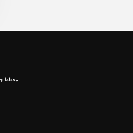
مخطط جان