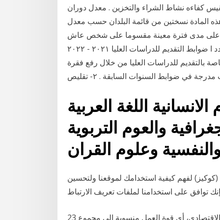
يس كفاءه نشاط الشراء والتخزين . معدل دوران
ذه المادة نسختين من قائمة البلدان حسب معدل
واليد على مدى فترة معينة مقسوما على شخص عاش
سنوات من جانب السكان خلال تلك الفترة. انه يعبر عن عدد ا ضوابط التقديم للدراسات العليا ٢٠٢١ - ٢٠٢٢
رجات الخاصة بالتقديم للدراسات العليا من خلال رفع فقرة
مدرجة في ضوابط السنوات السابقة . ٢- تقليص
الانسانية اللغة العربية
جغرافية والعوم التربوية
(كوكيز) لفهم كيفية استخدامك لموقعنا ولتحسين
23 تموز (يوليو) 2020 قياس معدلات المشاركة في النشاط الإقتصادي، أي قوة العمل منسوبة إلى مجموع