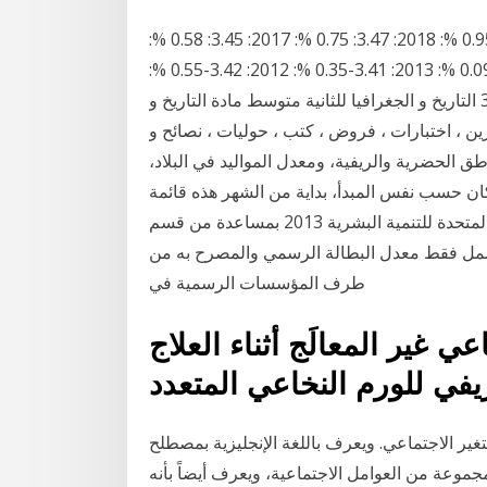
التاريخ القيمة تغيير, % 2020: 3.55: 1.14 %: 2019: 3.51: 0.95 %: 2018: 3.47: 0.75 %: 2017: 3.45: 0.58 %:
2016: 3.43: 0.41 %: 2015: 3.41: 0.15 %: 2014: 3.41-0.09 %: 2013: 3.41-0.35 %: 2012: 3.42-0.55 %:
2011: 3.44-0.66 %: 2010: 3.46-0.69 %: 2009: 3.49 التاريخ و الجغرافيا للثانية متوسط مادة التاريخ و
رين ، اختبارات ، فروض ، كتب ، حوليات ، نصائح و
 الحضرية والريفية، ومعدل المواليد في البلاد،
كان حسب نفس المبدأ، بداية من الشهر هذه قائمة
الدول حسب معدل البطالة.من تقرير منظمة الأمم المتحدة للتنمية البشرية 2013 بمساعدة من قسم
يشمل فقط معدل البطالة الرسمي والمصرح به من
طرف المؤسسات الرسمية في
عي غير المعالَج أثناء العلاج
يفي للورم النخاعي المتعدد
غير الاجتماعي. ويعرف باللغة الإنجليزية بمصطلح (Social Change)، وهو مفهوم مرتبطٌ بعلم الاجتماع،
جموعة من العوامل الاجتماعية، ويعرف أيضاً بأنه