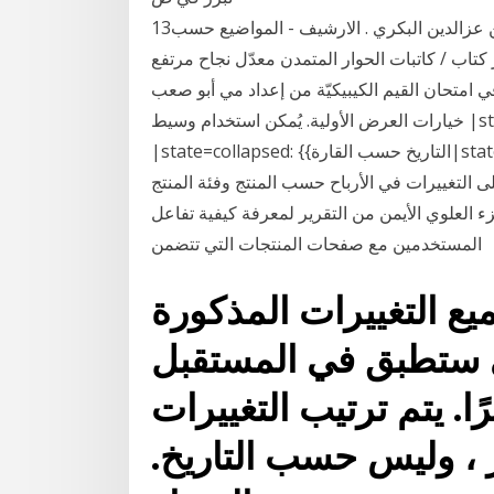
13‏‏/3‏‏/1440 بعد الهجرة قصة حبنا(نسخة معدلة) - محسن عزالدين البكري . الارشيف - المواضيع حسب
 كتاب / كاتبات الحوار المتمدن معدّل نجاح مرتفع
لقيم الكيبيكيّة من إعداد مي أبو صعب | barid@rcinet.ca تاريخ النشر: الجمعة
خيارات العرض الأولية. يُمكن استخدام وسيط |state= لضبط خيارات عرض القالب الأوليّة:
|state=collapsed: {{التاريخ حسب القارة|state=collapsed}} لإظهار القالب مطويًّا، بمعنى إخفاء
ى التغييرات في الأرباح حسب المنتج وفئة المنتج
العلوي الأيمن من التقرير لمعرفة كيفية تفاعل
المستخدمين مع صفحات المنتجات التي تتضمن
ع التغييرات المذكورة
تي ستطبق في المستقبل
ًا. يتم ترتيب التغييرات
، وليس حسب التاريخ.