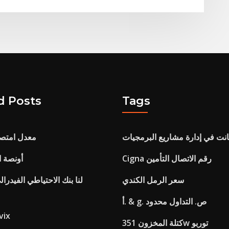
d Posts
Tags
ت في إدارة مشاريع البرمجيات
معدل امتصا
Cigna رقم الاتصال التأمين
1 أونصة 
سعر الرمل الكندي
لنا بنك الاحتياطي الفيدر
أ. & g. ص. التداول محدود
انحراف مؤشر 
كتلة المخزون 351w توربو