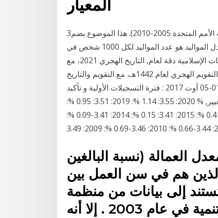
المعيار
3‏‏/10‏‏/1437 بعد الهجرة العالم حسب معدل المواليد (تقديرات الأمم المتحدة 2005-2010). هذا الموضوع يضم
قائمتين من قائمة الدول حسب معدل المواليد.ويقصد بمعدل المواليد هو عدد المواليد لكل 1000 شخص في
فترة زمنية معينة. التاريخ الهجري ,اكتشف أكثر التقويمات الإسلامية دقة لعام, التاريخ الهجري 2021، مع
أسماء الأشهر الإسلامية في الباحث الإسلامي. نزِّل اليوم التقويم الهجري لعام 1442هـ، مع التقويم والتاريخ
الميلادي. تاريخ التسجيلات الجامعية الاولية 2018/2017 ـ01-05 أوت 2017 : فترة التسجيلات الأولية و تأكيد
التسجيلات ـ 11 أوت 2017 : الإعلان على ن التاريخ القيمة تغيير, % 2020: 3.55: 1.14 %: 2019: 3.51: 0.95 %:
2018: 3.47: 0.75 %: 2017: 3.45: 0.58 %: 2016: 3.43: 0.41 %: 2015: 3.41: 0.15 %: 2014: 3.41-0.09 %:
ل العمالة (نسبة البالغين
الذين هم في سن العمل بين
ات تستند إلى بيانات من منظمة
في عام 2003 . إلا أنه