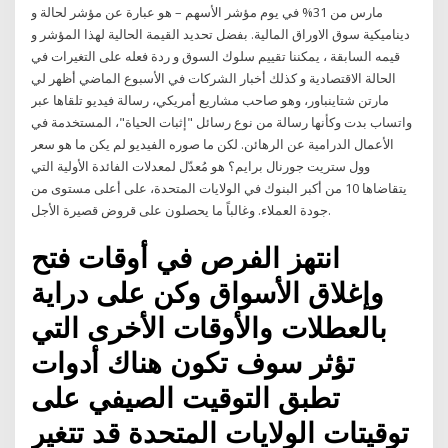
مارس من 31% في يوم مؤشر الأسهم – هو عبارة عن مؤشر لحالة و
ديناميكية سوق الاوراق المالية. بفضل تحديد القيمة الحالية لهذا المؤشر و
قيمه السابقة ، يمكننا تقييم سلوك السوق و ردة فعله على التغيرات في
الحالة الاقتصادية و كذلك أخبار الشركات في الأسبوع الماضي أظهر لي
مارتن شتاينباور، وهو صاحب مشاريع أمريكي، رسالة فيديو تلقاها عبر
واتساب بدت وكأنها رسالة من نوع رسائل "إثبات الحياة"، المستخدمة في
الأعمال الدرامية عن الرهائن. لكن ما صوره الفيديو لم يكن ما هو سعر
وول ستريت جورنال برايم؟ هو مُعدّل لمعدلات الفائدة الأولية التي
يتقاضاها 10 من أكبر البنوك في الولايات المتحدة، على أعلى مستوى من
جودة العملاء. وغالباً ما يحصلون على قروض قصيرة الأجل.
انتهز الفرص في أوقات فتح
وإغلاق الأسواق وكن على دراية
بالعطلات والأوقات الأخرى التي
تؤثر سوف تكون هناك أدوات
تطبق التوقيت الصيفي على
توقيتات الولايات المتحدة قد تتغير