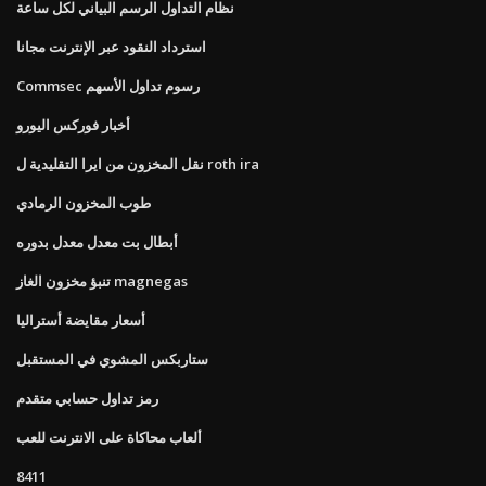
نظام التداول الرسم البياني لكل ساعة
استرداد النقود عبر الإنترنت مجانا
Commsec رسوم تداول الأسهم
أخبار فوركس اليورو
نقل المخزون من ايرا التقليدية ل roth ira
طوب المخزون الرمادي
أبطال بت معدل معدل بدوره
تنبؤ مخزون الغاز magnegas
أسعار مقايضة أستراليا
ستاربكس المشوي في المستقبل
رمز تداول حسابي متقدم
ألعاب محاكاة على الانترنت للعب
8411