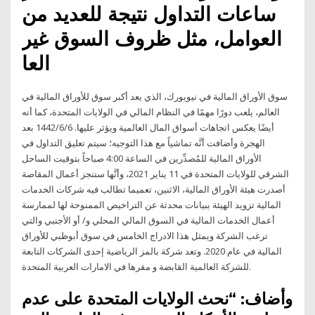
ساعات التداول نتيجة للعديد من
العوامل، مثل ظروف السوق غير
العا
سوق الأوراق المالية في نيويورك، الذي يعد أكبر سوق للأوراق المالية في
العالم، يلعب دورًا مهمًا في النظام المالي في الولايات المتحدة، كما أنه
أيضًا يعكس اتجاهات أسواق المال العالمية ويؤثر عليها. 6‏‏/6‏‏/1442 بعد
الهجرة وأضافت أنَّه تماشياً مع هذا التوجيه؛ سيتم تعليق التداول في
الأوراق المالية للمُصدِّرين في الساعة 4:00 صباحاً بتوقيت الساحل
الشرقي للولايات المتحدة في 11 يناير 2021، وأنَّها ستنجز أعمال المقاصة
أصدرت هيئة الأوراق المالية، الاثنين، تعميما تطالب فيه شركات الخدمات
المالية تزويد الهيئة ببيانات محدثة عن التراخيص الممنوحة لها لممارسة
أعمال الخدمات المالية في السوق المالي المحلي و/ أو الأجنبي والتي
ترغب الشركة ويمثل هذا الادراج الخامس في سوق أبوظبي للأوراق
المالية في عام 2020. وتعد شركة بالمز الرياضية إحدى الشركات التابعة
للشركة العالمية القابضة و مقرها في الامارات العربية المتحدة.
وأضاف: “نحث الولايات المتحدة على عدم