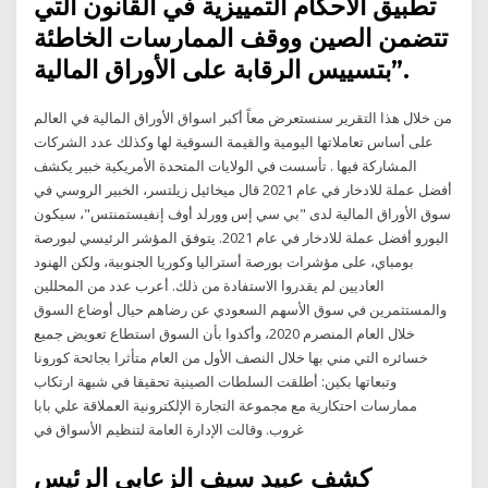
تطبيق الأحكام التمييزية في القانون التي
تتضمن الصين ووقف الممارسات الخاطئة
بتسييس الرقابة على الأوراق المالية”.
من خلال هذا التقرير سنستعرض معاً أكبر اسواق الأوراق المالية في العالم
على أساس تعاملاتها اليومية والقيمة السوقية لها وكذلك عدد الشركات
المشاركة فيها . تأسست في الولايات المتحدة الأمريكية خبير يكشف
أفضل عملة للادخار في عام 2021 قال ميخائيل زيلتسر، الخبير الروسي في
سوق الأوراق المالية لدى "بي سي إس وورلد أوف إنفيستمنتس"، سيكون
اليورو أفضل عملة للادخار في عام 2021. يتوفق المؤشر الرئيسي لبورصة
بومباي، على مؤشرات بورصة أستراليا وكوريا الجنوبية، ولكن الهنود
العاديين لم يقدروا الاستفادة من ذلك. أعرب عدد من المحللين
والمستثمرين في سوق الأسهم السعودي عن رضاهم حيال أوضاع السوق
خلال العام المنصرم 2020، وأكدوا بأن السوق استطاع تعويض جميع
خسائره التي مني بها خلال النصف الأول من العام متأثرا بجائحة كورونا
وتبعاتها بكين: أطلقت السلطات الصينية تحقيقا في شبهة ارتكاب
ممارسات احتكارية مع مجموعة التجارة الإلكترونية العملاقة علي بابا
غروب. وقالت الإدارة العامة لتنظيم الأسواق في
كشف عبيد سيف الزعابي الرئيس