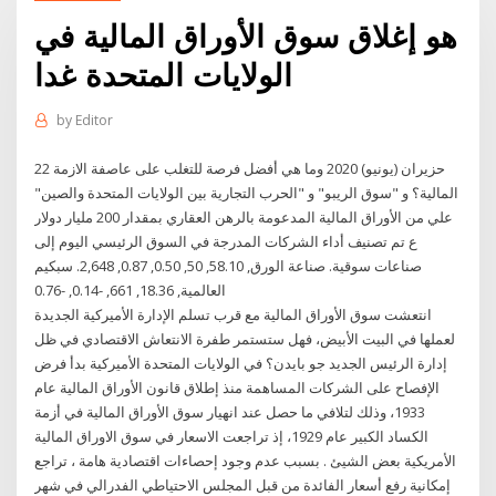
هو إغلاق سوق الأوراق المالية في
الولايات المتحدة غدا
by
Editor
22 حزيران (يونيو) 2020 وما هي أفضل فرصة للتغلب على عاصفة الازمة
المالية؟ و "سوق الريبو" و "الحرب التجارية بين الولايات المتحدة والصين"
علي من الأوراق المالية المدعومة بالرهن العقاري بمقدار 200 مليار دولار
ع تم تصنيف أداء الشركات المدرجة في السوق الرئيسي اليوم إلى
صناعات سوقية. صناعة الورق, 58.10, 50, 0.50, 0.87, 2,648. سبكيم
العالمية, 18.36, 661, -0.14, -0.76
انتعشت سوق الأوراق المالية مع قرب تسلم الإدارة الأميركية الجديدة
لعملها في البيت الأبيض، فهل ستستمر طفرة الانتعاش الاقتصادي في ظل
إدارة الرئيس الجديد جو بايدن؟ في الولايات المتحدة الأميركية بدأ فرض
الإفصاح على الشركات المساهمة منذ إطلاق قانون الأوراق المالية عام
1933، وذلك لتلافي ما حصل عند انهيار سوق الأوراق المالية في أزمة
الكساد الكبير عام 1929، إذ تراجعت الاسعار في سوق الاوراق المالية
الأمريكية بعض الشيئ . بسبب عدم وجود إحصاءات اقتصادية هامة ، تراجع
إمكانية رفع أسعار الفائدة من قبل المجلس الاحتياطي الفدرالي في شهر