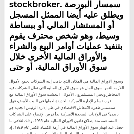
stockbroker. سمسار البورصة
ويطلق عليه أيضا الممثل المسجل
أو المستشار المالي أو ببساطة
وسيط، وهو شخص محترف يقوم
بتنفيذ عمليات أوامر البيع والشراء
والأوراق المالية الأخرى خلال
سوق الأوراق المالية، أو حتى
وسوق الاوراق المالية هي المكان الذي تذهب إليه الشركات لجمع الأموال
اللازمة للنمو. سوق المال هو سوق الاوراق المالية التي تقلل الشركات فيه
المخاطر ويجني المستثمرون الأموال . انتعشت سوق الأوراق المالية مع
قرب تسلم الإدارة الأميركية الجديدة لعملها في البيت الأبيض، فهل
ستستمر طفرة الانتعاش الاقتصادي في ظل إدارة الرئيس الجديد جو
بايدن؟ في الولايات المتحدة الأميركية بدأ فرض الإفصاح على الشركات
المساهمة منذ إطلاق قانون الأوراق المالية عام 1933، وذلك لتلافي ما
حصل عند انهيار سوق الأوراق المالية في أزمة الكساد الكبير عام 1929، إذ
تراجعت الاسعار في سوق الاوراق المالية الأمريكية بعض الشيئ . بسبب