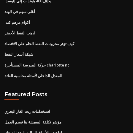
يحوّل 400 باوندات إلى [أوسد]
أغلى سهم في الهند
أكوام مرهم كندا
اذهب النفط الأخضر
كيف تؤثر مخزونات النفط الخام على الاقتصاد
شبكة أسعار النفط
حركة المدرسة المستأجرة charlotte nc
المعدل الداخلي لأسئلة محاسبة العائد
Featured Posts
استخدامات زيت الغاز البحري
مؤشر تكلفة المعيشة بنا قسم العمل
ماذا تعني الأوراق المالية المتداولة علنا