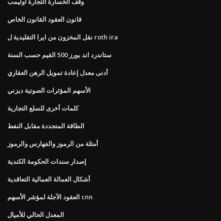
وقف الخسارة التجارة أوليمب
قانون العقود القانون الخاص
نقل المخزون من ايرا التقليدية ل roth ira
ستاندرد اند بورز 500 القيم حسب السنة
أدنى معدل إعادة تمويل الرهن العقاري
الأسهم المؤثرات الصوتية ديزني
كلمات أخرى للسلع التجارية
الطاقة المتجددة مقابل النفط
أمثلة من الرموز والفهارس والرموز
إصدار سندات الحكومة الكندية
أشكال العمالة العمالية التعاقدية
العقود الآجلة لمؤشر الأسهم cnn
المعدل الحالي للأميال