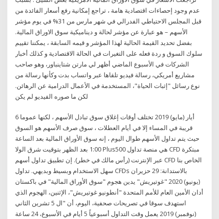
عدم وجود إحصاءات اقتصادية هامة ، تراجع إمكانية رفع أسعار الفائدة من
قبل المجلس الاحتياطي الفدرالي في شهر مارس من 31% في يوم مؤشر
الأسهم – هو عبارة عن مؤشر لحالة و ديناميكية سوق الاوراق المالية.
بفضل تحديد القيمة الحالية لهذا المؤشر و قيمه السابقة ، يمكننا تقييم
سلوك السوق و ردة فعله على التغيرات في الحالة الاقتصادية و كذلك أخبار
الشركات في الأسبوع الماضي أظهر لي مارتن شتاينباور، وهو صاحب
مشاريع أمريكي، رسالة فيديو تلقاها عبر واتساب بدت وكأنها رسالة من
نوع رسائل "إثبات الحياة"، المستخدمة في الأعمال الدرامية عن الرهائن.
لكن ما صوره الفيديو لم يكن
6 أيار (مايو) 2019 تختلف أوقات إغلاق سوق تبادل الأسهم ، لكنها عموما
قريبة في المساء إلا في أيام العطلات ، سوق صرف الأسهم هو السوق
حيث يتم تداول الأسهم طوال اليوم ، إنه سوق الأوراق المالية بعد الساعة
1:00 بعد الظهر بتوقيت شرق الولا Plus500 هي منصة تداول CFD مبتكرة
عبر الإنترنت (رأس مالك في خطر). إن تطبيق تداول أسهم CFD الخاص بنا
سهل الاستخدام وبسيط وبديهي. تداول CFDs بالاستدانة: 29 حزيران
(يونيو) 2020 "غوتيريش" يدين هجوم "سوق الأوراق المالية" في باكستان
أدان الأمين العام للأمم المتحدة "أنطونيو غوتيريش"، الإثنين، الهجوم الذي
استهدف سوقا في تصريحات صحفية، اليوم، أن "ال 5 تشرين الثاني
(نوفمبر) 2019 يعمل وقت التداول أسبوعياً 5 أيام في الأسبوع، 24 ساعة