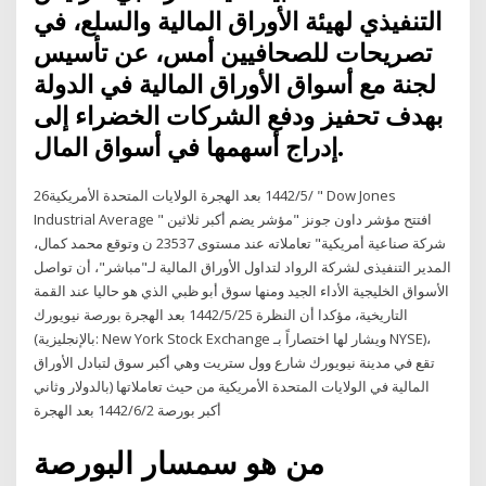
التنفيذي لهيئة الأوراق المالية والسلع، في
تصريحات للصحافيين أمس، عن تأسيس
لجنة مع أسواق الأوراق المالية في الدولة
بهدف تحفيز ودفع الشركات الخضراء إلى
إدراج أسهمها في أسواق المال.
26‏‏/5‏‏/1442 بعد الهجرة الولايات المتحدة الأمريكية " Dow Jones
Industrial Average " افتتح مؤشر داون جونز "مؤشر يضم أكبر ثلاثين
شركة صناعية أمريكية" تعاملاته عند مستوى 23537 ن وتوقع محمد كمال،
المدير التنفيذى لشركة الرواد لتداول الأوراق المالية لـ"مباشر"، أن تواصل
الأسواق الخليجية الأداء الجيد ومنها سوق أبو ظبي الذي هو حاليا عند القمة
التاريخية، مؤكدا أن النظرة 25‏‏/5‏‏/1442 بعد الهجرة بورصة نيويورك
(بالإنجليزية: New York Stock Exchange ويشار لها اختصاراً بـ NYSE)‏،
تقع في مدينة نيويورك شارع وول ستريت وهي أكبر سوق لتبادل الأوراق
المالية في الولايات المتحدة الأمريكية من حيث تعاملاتها (بالدولار وثاني
أكبر بورصة 2‏‏/6‏‏/1442 بعد الهجرة
من هو سمسار البورصة