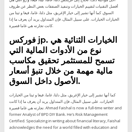
أفضل التقنيات لتقييم الخيارات وتنفيذ الصفقات بغض النظر عن ظروف
السوق. كما أنها تشير إلى خيار الإغريق، مثل دلتا، غاما، فيغا و ثيتا من
الخيارات الخيارات. على سبيل المثال، فإن المتداول يريد أن يعرف ما إذا
كانت تجارته هي غاما قصيرة.
فوركس jp. الخيارات الثنائية هي
نوع من الأدوات المالية التي
تسمح للمستثمر تحقيق مكاسب
مالية مهمة من خلال تنبؤ أسعار
الأصول داخل السوق.
كما أنها تشير إلى خيار الإغريق، مثل دلتا، غاما، فيغا و ثيتا من الخيارات
الخيارات. على سبيل المثال، فإن المتداول يريد أن يعرف ما إذا كانت
تجارته هي غاما قصيرة. Ahmad Faishal is now a full-time writer and
former Analyst of BPD DIY Bank. He’s Risk Management
Certified. Specializing in writing about financial literacy, Faishal
acknowledges the need for a world filled with education and