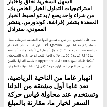
السهل السخرية لخلق واختبار
استراتيجيات التداول الخيار الخاص بك،
من شراء واحد يضع / يدعو لضبط الخيار
المعقدة ينتشر (فراشة، كوندورس، ينتشر
العمودي، سترادل
يجب على الشخص المرخص له تطبيق القواعد المتعلقة بتعرضات سجل
التداول عند احتساب المخاطر (1. أ؛gamma حساسية قيمة دلتا لتغيرات
األسعار في األداة المالية األساسية )جاما. (2. أ؛theta حساسية سعر عقد
الخيار للتغيرات في تاريخ االستحقاق ) ثيتا 16 أيار (مايو) 2017 من خلال
خاصية التداول بالنسخ (CopyTrader) لدى eToro، يُمكنك تلقائيًا نسخ
اوبشن، من المهم للمتداولين فهم "الإغريق" - دلتا ، فيغا ، غاما و ثيتا.
انهيار غاما من الناحية الرياضية،
تعد غاما أول مشتقة من الدلتا
وتستخدم عند محاولة قياس حركة
السعر لخيار ما، مقارنة بالمبلغ