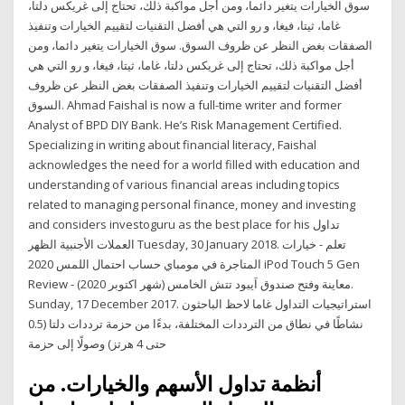
سوق الخيارات يتغير دائما، ومن أجل مواكبة ذلك، تحتاج إلى غريكس دلتا،
غاما، ثيتا، فيغا، و رو التي هي أفضل التقنيات لتقييم الخيارات وتنفيذ
الصفقات بغض النظر عن ظروف السوق. سوق الخيارات يتغير دائما، ومن
أجل مواكبة ذلك، تحتاج إلى غريكس دلتا، غاما، ثيتا، فيغا، و رو التي هي
أفضل التقنيات لتقييم الخيارات وتنفيذ الصفقات بغض النظر عن ظروف
السوق. Ahmad Faishal is now a full-time writer and former
Analyst of BPD DIY Bank. He’s Risk Management Certified.
Specializing in writing about financial literacy, Faishal
acknowledges the need for a world filled with education and
understanding of various financial areas including topics
related to managing personal finance, money and investing
and considers investoguru as the best place for his تداول
العملات الأجنبية الظهر Tuesday, 30 January 2018. تعلم - خيارات
المتاجرة في مومباي حساب احتمال اللمس 2020 iPod Touch 5 Gen
Review - معاينة وفتح صندوق اَيبود تتش الخامس (شهر اكتوبر 2020).
Sunday, 17 December 2017. استراتيجيات التداول غاما لاحظ الباحثون
نشاطًا في نطاق من الترددات المختلفة، بدءًا من حزمة ترددات دلتا (0.5
حتى 4 هرتز) وصولًا إلى حزمة
أنظمة تداول الأسهم والخيارات. من