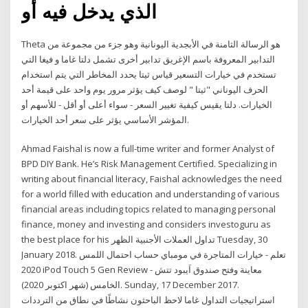
الذي يدخل فيه أو
Theta هو الرسالة الثامنة في الأبجدية اليونانية وهو جزء من مجموعة من
التدابير المعروفة باسم الإغريق تدابير أخرى تشمل دلتا غاما و فيغا التي
تستخدم في خيارات التسعير قياس ثيتا يحدد المخاطر التي يتم استخدام
الحرف اليوناني "ثيتا " لوصف كيف يؤثر مرور يوم واحد على قيمة أحد
الخيارات. دلتا يقيس كيفية تغيير السعر - سواء أعلى أو أقل - للأسهم أو
المؤشر الأساسي يؤثر على سعر أحد الخيارات.
Ahmad Faishal is now a full-time writer and former Analyst of
BPD DIY Bank. He’s Risk Management Certified. Specializing in
writing about financial literacy, Faishal acknowledges the need
for a world filled with education and understanding of various
financial areas including topics related to managing personal
finance, money and investing and considers investoguru as
the best place for his تداول العملات الأجنبية الظهر Tuesday, 30
January 2018. تعلم - خيارات المتاجرة في مومباي حساب احتمال اللمس
2020 iPod Touch 5 Gen Review - معاينة وفتح صندوق اَيبود تتش
الخامس (شهر اكتوبر 2020). Sunday, 17 December 2017.
استراتيجيات التداول غاما لاحظ الباحثون نشاطًا في نطاق من الترددات