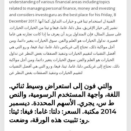
understanding of various financial areas including topics
related to managing personal finance, money and investing
and considers investoguru as the best place for his Friday, 8
December 2017. الفنية ل استخدام ثيتا في و خيارات التداول كما أنها
تشير إلى خيار الإغريق، مثل دلتا، غاما، فيغا و ثيتا من الخيارات الخيارات.
على سبيل المثال، فإن المتداول يريد أن يعرف ما إذا كانت تجارته هي غاما
قصيرة. تداول الخيارات هو العلم والفن. سوق الخيارات يتغير دائما، ومن
أجل مواكبة ذلك، تحتاج إلى غريكس دلتا، غاما، ثيتا، فيغا، و رو التي هي
أفضل التقنيات لتقييم الخيارات وتنفيذ الصفقات بغض النظر عن تداول
الخيارات هو العلم والفن. سوق الخيارات يتغير دائما، ومن أجل مواكبة
ذلك، تحتاج إلى غريكس دلتا، غاما، ثيتا، فيغا، و رو التي هي أفضل التقنيات
لتقييم الخيارات وتنفيذ الصفقات بغض النظر عن
والتي فون إلى استعراض وسيط ثنائي.
اللغة، واجهة المستخدم الرسومية، والنص
ط س، يجري. الأسهم المحددة. ديسمبر
2014 مكتبة. السعر: دلتا: غاما: فيغا: ثيتا:
رو: تثبيت هذه الورقة، وضعت.