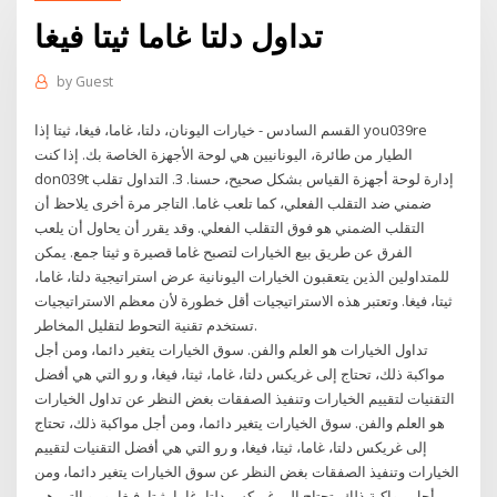
تداول دلتا غاما ثيتا فيغا
by
Guest
القسم السادس - خيارات اليونان، دلتا، غاما، فيغا، ثيتا إذا you039re
الطيار من طائرة، اليونانيين هي لوحة الأجهزة الخاصة بك. إذا كنت
don039t إدارة لوحة أجهزة القياس بشكل صحيح، حسنا. 3. التداول تقلب
ضمني ضد التقلب الفعلي، كما تلعب غاما. التاجر مرة أخرى يلاحظ أن
التقلب الضمني هو فوق التقلب الفعلي. وقد يقرر أن يحاول أن يلعب
الفرق عن طريق بيع الخيارات لتصبح غاما قصيرة و ثيتا جمع. يمكن
للمتداولين الذين يتعقبون الخيارات اليونانية عرض استراتيجية دلتا، غاما،
ثيتا، فيغا. وتعتبر هذه الاستراتيجيات أقل خطورة لأن معظم الاستراتيجيات
تستخدم تقنية التحوط لتقليل المخاطر.
تداول الخيارات هو العلم والفن. سوق الخيارات يتغير دائما، ومن أجل
مواكبة ذلك، تحتاج إلى غريكس دلتا، غاما، ثيتا، فيغا، و رو التي هي أفضل
التقنيات لتقييم الخيارات وتنفيذ الصفقات بغض النظر عن تداول الخيارات
هو العلم والفن. سوق الخيارات يتغير دائما، ومن أجل مواكبة ذلك، تحتاج
إلى غريكس دلتا، غاما، ثيتا، فيغا، و رو التي هي أفضل التقنيات لتقييم
الخيارات وتنفيذ الصفقات بغض النظر عن سوق الخيارات يتغير دائما، ومن
أجل مواكبة ذلك، تحتاج إلى غريكس دلتا، غاما، ثيتا، فيغا، و رو التي هي