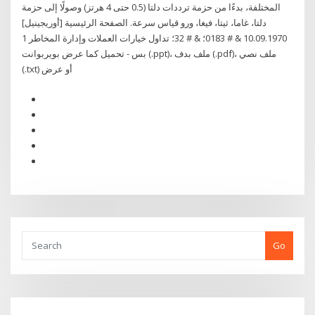
المختلفة، بدءًا من حزمة ترددات دلتا (0.5 حتى 4 هرتز) وصولًا إلى حزمة
دلتا، غاما، ثيتا، فيغا، ورو قياس سرعة. الصفحة الرئيسية [أوريجينيل]
10.09.1970 & # 0183؛ & # 32؛ تداول خيارات العملات وإدارة المخاطر 1
بس - تحميل كما عرض بويربوانت (.ppt)، ملف بدف (.pdf)، ملف نصي
(.txt) أو عرض
Go