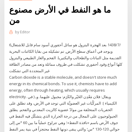
ما هو النفط في الأرض مصنوع
من
by
Editor
6‏‏/7‏‏/1438 بعد الهجرة البترول هو سائل أحفوري أسود سام قابل للاشتعال
ويوجد في أعماق سطح الأرض, تم تشكيله من بقايا الكائنات البحرية
القديمة مثل النباتات والطحالب والبكتيريا. الفحم والغاز الطبيعي والبترول
كلها أنواع وقود أحفوري تشكلت في ظروف مماثلة وتعد من مصادر الطاقة
غير المتجددة التي تشكلت
Carbon dioxide is a stable molecule, and doesn't store much
energy in its chemical bonds. To use it, chemists have to add
energy, often through heating, which usually requires
electricity. ويقال: فلان مَعْدِن الخَيْر والكَرَم: مجبول عليهما. وـ ( في
الكيمياء ): المركَّبَات غير العضويَّة التي توجد في الأرض، وقد تطلق على
الحفريات المتخلفة من موادّ عضوية كالزيت المعدني والفحم. يطلق
الجيولوجيون على المجال من درجة الحرارة الذي يتشكّل فيه النفط في
جوف الأرض باسم «نافذة النفط»؛ وهي تتراوح عملياً ما بين 60 °س إلى
حوالي 120-130 °س؛ والتي يبقى دونها النفط محتجزاً في بنية يمر النفط