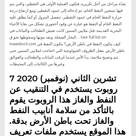
بعدّة مراحل من أجل تكريره، فتكون العملية الأولى هي التقطير، والتي يتم
فيها تسخين النفط الخام، ثم إدخاله إلى عمود التقطير، ومع ارتفاع درجة
حرارة النفط الخام في عمود التقطير، تنفصل البترول أو كما يطلق عليه
النفط الخام أو النفط هو عبارة عن وقود أحفوري تشكل من بقايا الأحياء
البحرية القديمة. قبل ملايين السنين كانت تعيش الطحالب والنباتات في
البحار الضحلة. وبعد موتها وسقوطها نحو ق… See full list on
mawdoo3.com كيف يتكون النفط في باطن الأرض؟ يتكون النفط في
باطن الأرض بفعل الظروف الجيولوجية التي احتاجت لملايين السنين حتى
تتم وتصبح ملائمة، بدأ الأمر عندما جُرفت النباتات والطحالب والعوالق
وغيرها من الكائنات إلى المحيطات
7 تشرين الثاني (نوفمبر) 2020
روبوت يستخدم في التنقيب عن
النفط والغاز هذا الروبوت يقوم
بالتأكد من سلامة أنابيب النفط
والغاز تحت باطن الأرض بدقة.
هذا الموقع يستخدم ملفات تعريف