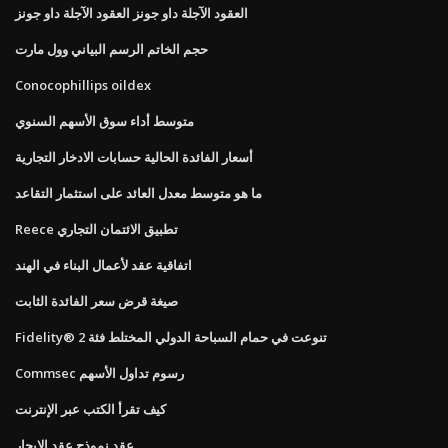
العقود الآجلة داو جونز العقود الآجلة داو جونز
حجم الخاتم الرسم البياني وول مارت
Conocophillips oildex
متوسط ​​أداء سوق الأسهم السنوي
أسعار الفائدة الحالية حسابات الادخار التجارية
ما هو متوسط ​​معدل العائد على استثمار التقاعد
Reece تطبيق الائتمان التجاري
اتفاقية عقد لأعمال البناء في الهند
صيغة قرض سعر الفائدة الثابت
Fidelity® تنوعت في حمام السباحة الدولي المختلط فئة 2
Commsec رسوم تداول الأسهم
كيف تقرأ الكتب عبر الإنترنت
عقد نموذج عقد الإيجار