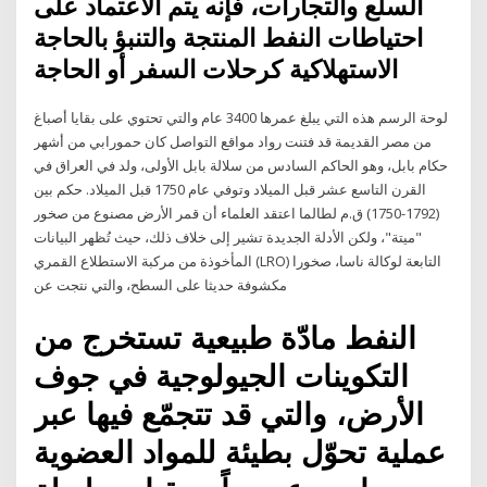
السلع والتجارات، فإنه يتم الاعتماد على
احتياطات النفط المنتجة والتنبؤ بالحاجة
الاستهلاكية كرحلات السفر أو الحاجة
لوحة الرسم هذه التي يبلغ عمرها 3400 عام والتي تحتوي على بقايا أصباغ
من مصر القديمة قد فتنت رواد مواقع التواصل كان حمورابي من أشهر
حكام بابل، وهو الحاكم السادس من سلالة بابل الأولى، ولد في العراق في
القرن التاسع عشر قبل الميلاد وتوفي عام 1750 قبل الميلاد. حكم بين
(1792-1750) ق.م لطالما اعتقد العلماء أن قمر الأرض مصنوع من صخور
"ميتة"، ولكن الأدلة الجديدة تشير إلى خلاف ذلك، حيث تُظهر البيانات
المأخوذة من مركبة الاستطلاع القمري (LRO) التابعة لوكالة ناسا، صخورا
مكشوفة حديثا على السطح، والتي نتجت عن
النفط مادّة طبيعية تستخرج من
التكوينات الجيولوجية في جوف
الأرض، والتي قد تتجمّع فيها عبر
عملية تحوّل بطيئة للمواد العضوية