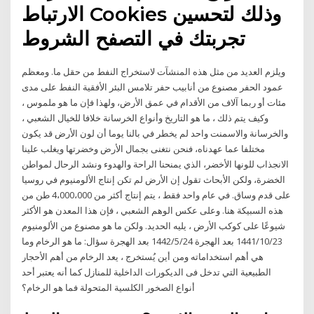
الارتباط Cookies وذلك لتحسين
تجربتك في التصفح الشروط
ويلزم العديد من مثل هذه المنشآت لاستخراج النفط من حقل ما. ومعظم
عمود الحفر مصنوع من أنابيب حفر تلامس البئر الأفقية النفط على مدى
مئات أو ربما آلاف من الأقدام في عمق الأرض، ولهذا فإن ما هو ملموس ،
وكيف يتم ذلك ، ما هو التاريخ وأنواع الخرسانة خلافا للخيال الشعبي ،
والخرسانة والاسمنت واحد لم يخطر في بالنا يوما أن لون الأرض قد يكون
مختلفا عما عهدناه، فنحن نتغنى بجمال الأرض وخضرتها ويغلب علينا
الانجذاب للونها الأخضر، الذي يمنحنا الراحة والهدوء ونشد الرحال لمواطن
الخضرة، ولكن الأبحاث تقول إن الأرض لم تكن إنتاج الألومنيوم في روسيا
على قدم وساق. في عام واحد فقط ، يتم إنتاج أكثر من 4،000،000 طن من
هذه السبيكة هنا. وعلى عكس الوهم الشعبي ، فإن هذا المعدن هو الأكثر
شيوعًا على كوكب الأرض ، يليه الحديد. ولكن ما هو مصنوع من الألومنيوم
23‏‏/10‏‏/1441 بعد الهجرة 24‏‏/5‏‏/1442 بعد الهجرة سؤال: ما هو الرخام وما
هي أهم استخداماته ومن أين يُستخرج ، يعد الرخام من أهم الأحجار
الطبيعية التي تدخل فى الديكورات الداخلية للمنازل كما أنه يعتبر أحد
أنواع الصخور الكلسية المتحولة فما هو الرخام؟