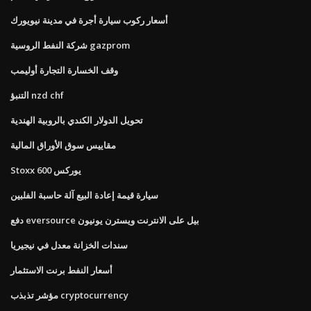
أسعار ركوب سيارة أجرة في مدينة نيويورك
شركة النفط الروسية gazprom
وقف الخسارة التجارة أوليمب
التنبؤ nzd chf
تحويل الدولار الكندي بالروبية الهندية
مقاييس سوق الأوراق المالية
Stoxx 600 يوركس
سيارة قيمة إعادة البيع آلة حاسبة الفلبين
دفع eversource بيل على الانترنت ويسترن يونيون
سندات الخزانة معدل في نيجيريا
أسعار النفط برنت الاستثمار
مؤشر تذبذب cryptocurrency