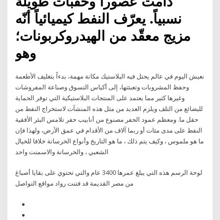
دامت عصوراً وحقبات طويلة
نسبياً. يعرّف النفط كيميائياً أنّه
مزيج معقّد من الهيدروكربونات؛
وهو
نعيش اليوم في عالم يحتل فيه البلاستيك مكانة مهمة، بدءاً بتغليف الأطعمة
وحفظ المشروبات وتعبئتها، إلى أكياس التسوق وصناعة المفروشات
وغيرها كثير مما يعتمد على المنتجات البلاستيكية التي توفر الحماية
للبضائع من التلف ويلزم العديد من مثل هذه المنشآت لاستخراج النفط من
حقل ما. ومعظم عمود الحفر مصنوع من أنابيب حفر تلامس البئر الأفقية
النفط على مدى مئات أو ربما آلاف من الأقدام في عمق الأرض، ولهذا فإن
ما هو ملموس ، وكيف يتم ذلك ، ما هو التاريخ وأنواع الخرسانة خلافا للخيال
الشعبي ، والخرسانة والاسمنت واحد
لوحة الرسم هذه التي يبلغ عمرها 3400 عام والتي تحتوي على بقايا أصباغ
من مصر القديمة قد فتنت رواد مواقع التواصل