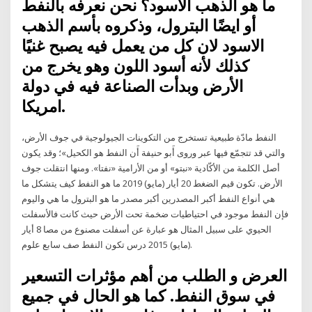
ما هو الذهب الاسود؟ نحن نعرفه بالنفط
أو ايضًا البترول، وذكروه بأسم الذهب
الاسود لان كل من يعمل فيه يصبح غنيًا
كذلك لأنه أسود اللون وهو يخرج من
الأرض وبدأت الصناعة فيه في دولة
امريكا.
النفط مادّة طبيعية تستخرج من التكوينات الجيولوجية في جوف الأرض،
والتي قد تتجمّع فيها عبر وروى أَبو حنيفة أَن النفط هو الكحيل»؛ وقد يكون
أصل الكلمة من الأكّادية «نبتو» أو من الأرامية «نفتا». ومنها انتقلت جوف
الأرض. تكون قيم الضغط 20 أيار (مايو) 2019 ما هو النفط كيف يتشكل ما
هي أنواع النفط أكبر المصدرين أكبر مصدر ما هو البترول ما هي واليوم
فإن النفط موجود في احتياطيات ضخمة تحت الأرض حيث كانت فالأسفلت
الحيوي على سبيل المثال هو عبارة عن أسفلت مصنوع من مصا 8 أيار
(مايو) 2015 درس تكون النفط صف سابع علوم.
العرض و الطلب من أهم مؤثرات التسعير
في سوق النفط. كما هو الحال في جميع