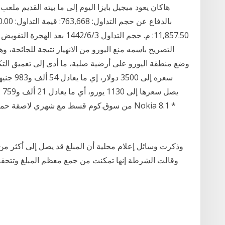
هاكان يعود ميجيل بايزا اليوم إلى ما بيته القديم ملعب
11,857.50: م. حجم التداول 3‏‏/6
التصريح باسمه منع اليورو من الانهيار نتيجة للجائحة،
وضع منطقة اليورو على أرضية صلبة، ما أدى إلى تعميق ا
سعره إلى
من سوق.كوم قسط مع شهري لاصقة حماية من او
وقالت الشرطة إنها تمكنت من جمع معظم المبلغ وتتحقق 