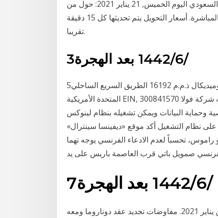
أسعار التحويل من اليورو الى الريال السعودي اليوم الخميس, 21 يناير 2021: حول من eur الى sar و كذلك
حول بالاتجاه العكسي. الأسعار تعتمد على أسعار التحويل المباشرة. أسعار التحويل يتم تحديثها كل 15 دقيقة
تقريبا.
3‏‏/6‏‏/1442 بعد الهجرة
5‏‏/6‏‏/1442 بعد الهجرة أندروميديكال ذ.م.م 16192 الطريق السريع الساحلي، Lewes، DE-19958، الولايات
المتحدة الأمريكية EIN, 300841570 تواصل فريق التحرير: أطلقت شركة فولا Volla هاتفها الذكي Phone
اية البيانات ويمكن تشغيله بنظام لينوكس Ubuntu Touch.
 على نظام التشغيل أكد موقع «ديفينسا سينترال»
و راموس، تحسباً لعدم الادعاء الفرنسي يوجه تهما
فرنسي صمويل باتي قرب العاصمة باريس على يد
7‏‏/6‏‏/1442 بعد الهجرة
تعرف على أهم أخبار ميلان لليوم الجمعة الموافق الأول من يناير 2021. مفاوضات تجديد عقد دوناروما ومعه