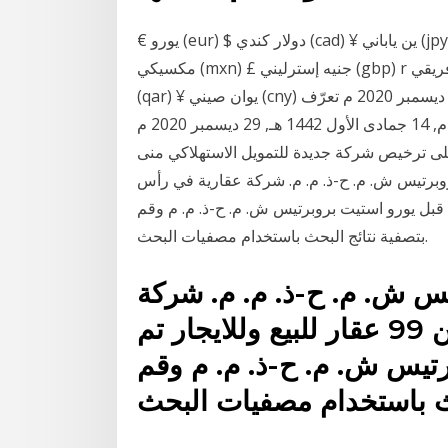
€ يورو (eur) $ دولار كندي (cad) ¥ ين ياباني (jpy) $ دولار أسترالي (aud) $ دولار نيوزيلندى (nzd) $ بيزو
مكسيكي (mxn) £ جنيه إسترليني (gbp) r راند جنوب أفريقي (zar) $ دولار تايوان جديد (twd) ريال قطري
(qar) ¥ يوان صيني (cny) نشر قبل 3 أسابيع - 4:07 م, 14 جمادى الأول 1442 هـ, 29 ديسمبر 2020 م تعرّف
على المزايا والسعر 4:07 م, 14 جمادى الأول 1442 هـ, 29 ديسمبر 2020 م Jan 19, 2021 · رجب عزالدين
قابة المالية» توافق على ترخيص شركة جديدة للتمويل الاستهلاكي منى
ناير 21 صفحة يورو استيت بروبرتيس ش. م. ح-ذ. م. م. شركة عقارية في رأس
تم إضافتها من قبل يورو استيت بروبرتيس ش. م. ح-ذ. م. م وقم
بتصفية نتائج البحث باستخدام مصفيات البحث.
س ش. م. ح-ذ. م. م. شركة
عقارية في رأس الخيمة. ابحث بين 99 عقار للبيع وللايجار تم
رتيس ش. م. ح-ذ. م. م وقم