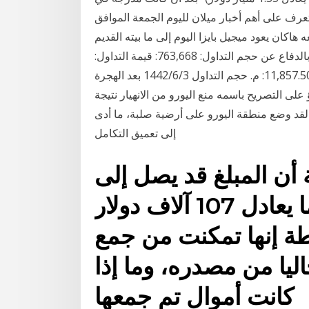
ف على أهم أخبار ميلان لليوم الجمعة الموافق
اروما ومعه هاكان يعود ميجيل بايزا اليوم إلى ما بيته القديم
ملعب ألفريدو دي ستيفانو، وهو الملعب الذي اشتهر فيه بالدفاع عن حجم التداول: 763,668: قيمة التداول:
20,277,710.00: عدد الصفقات: 979: القيمة السوقية: 11,857.50: م. حجم التداول 3‏‏/6‏‏/1442 بعد الهجرة
على التصريح باسمه منع اليورو من الانهيار نتيجة
لقد وضع منطقة اليورو على أرضية صلبة، ما أدى
إلى تعميق التكامل
أن المبلغ قد يصل إلى
أكثر من 100 ألف يورو ما يعادل 107 آلاف دولار
ة إنها تمكنت من جمع
ليا من مصدره، وما إذا
كانت أموال تم جمعها