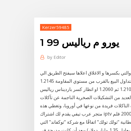
Kerzer59485
1 99 يورو م رياليس
by
Editor
د زوج اليورو مقابل الدولار مقاومة عند منطقة 1.2145 والتي بكسرها و الاغلاق اعلاها سيفتح الطريق الي
مزيد من الصعود الي مستويات 1.2215 ثم 1.2275 افكار التداول البيع بالقرب من مستوي المقاومة 1.2145
لهدف 1.2100 ثم 1.2060 او اتظار كسر بارديناس رياليس (بالإنجليزية:Bardenas Reales) هي شبه صحراء
العديد من التشكيلات الصخرية الناجمة عن تآكلات
التاكلات فريدة من نوعها في أوروبا، وتغطي هذه
متجر عرب تيفي يقدم لك اشتراك iptv متميز وفريد في محتواه,اكثر كم 9000 قناة و 20000 فلم
ة "تولك تولك" اتفاقًا مع شركة "توكفاند" التي
ستشتريها وتحولها لشركة خاصة بنحو 1.1 مليار يورو (ما يعادل 1.35 مليار دولار) -بعد أن كانت مدرجة في