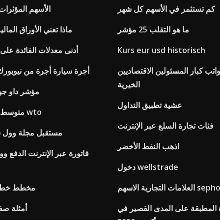
كم تستثمر في الأسهم كل شهر
الأسهم المؤثرات
ما هو التقلب 25 مؤشر
ماذا تعني الأوراق المالية
Kurs eur usd historisch
أدنى معدلات الفائدة على
اتب كبار المسئولين الاقتصاديين
أجرة سيارة أجرة من نيويورك 
الخيرية
مؤشر داو جو
عشية تطبيق التداول
متوسط ​​معدل التعريفة wto
فئات تجارة السلع عبر الإنترنت
مستقبل مجلة وول 
اذهب النفط الأخضر
فاتورة عبر الإنترنت الدفع و
دخول wellstrade
 التجارية الاسهم sephora
مخطط خط م
ة المطبقة على المدى القصير في
أمثلة صف