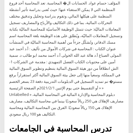
المؤلف: حسام عواد. الحسابات ال� المحاسبة. تعد المحاسبة أحد فروع
المنظمة التي لا يمكن الاستغناء عنها؛ حيث تُعنى بدراسة تأثير أنشطة
المنظمة على هيكلها المالي، وتقوم بدراسة وتحليل وتدقيق مختلف
التحركات المالية، بما في ذلك التكاليف والأرباح والمصاريف تسجيل
المعاملات الماليّة: حيث تتمثل الوظيفة الأساسيّة للمحاسبة الماليّة بكتابة
وتسجيل المعاملات الماليّة، ويُطلق على هذه الوظيفة بلغة المحاسبة اسم
مسك الدفاتر، وتُشكّل جزءاً من أهمية المحاسبة الماليّة في المنشآت
عنوان الكتاب : المحاسبة في شركات الأموال من تأليف : أ.د أحمد عبد
المولى الصباغ أ.د هالة عبد الله الخولى أ.د أحمد محمد ابو طالب د. سمية
أمين على محتويات الكتاب الفصل التمهيدي : مقدمة عن الشركات 1-
الش انطلاقاً من دور هيئة السوق المالية بتنظيم وتطوير السوق المالية
في المملكة، وسعياً منها إلى جعل بيئة السوق المالية أكثر استقراراً برفع
مستو� تم تمديد التسجيل في الدبلومات التدريبية دفعة 23 بسعر الخصم
أو التقسيط حتى يوم الإثنين 2021/2/1م الصفحة الرئيسية » »
Unlabelled » دبلوم المحاسبة والإدارة المالية في المحاسبة المالية،
مصاريف الإهلاك هي 250 ريالاً سعوديًا بينما في محاسبة التكاليف، مصاريف
الإهلاك هي 150 ريالاً سعوديًا. الفرق بين المحاسبة المالية ومحاسبة
التكاليف هو 100 ريال سعودي.
تدرس المحاسبة في الجامعات