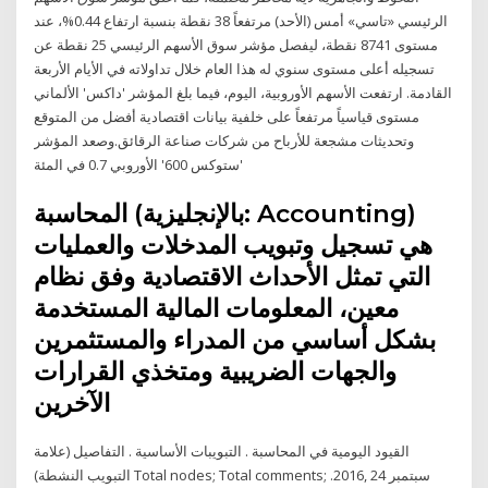
الرئيسي «تاسي» أمس (الأحد) مرتفعاً 38 نقطة بنسبة ارتفاع 0.44%، عند
مستوى 8741 نقطة، ليفصل مؤشر سوق الأسهم الرئيسي 25 نقطة عن
تسجيله أعلى مستوى سنوي له هذا العام خلال تداولاته في الأيام الأربعة
القادمة. ارتفعت الأسهم الأوروبية، اليوم، فيما بلغ المؤشر 'داكس' الألماني
مستوى قياسياً مرتفعاً على خلفية بيانات اقتصادية أفضل من المتوقع
وتحديثات مشجعة للأرباح من شركات صناعة الرقائق.وصعد المؤشر
'ستوكس 600' الأوروبي 0.7 في المئة
المحاسبة (بالإنجليزية: Accounting)‏
هي تسجيل وتبويب المدخلات والعمليات
التي تمثل الأحداث الاقتصادية وفق نظام
معين، المعلومات المالية المستخدمة
بشكل أساسي من المدراء والمستثمرين
والجهات الضريبية ومتخذي القرارات
الآخرين
القيود اليومية في المحاسبة . التبويبات الأساسية . التفاصيل (علامة
التبويب النشطة) Total nodes; Total comments; سبتمبر 24 ,2016.