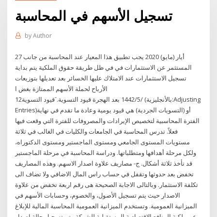
تسجيل الأسهم في المحاسبة
by
Author
27 أيار (مايو) 2020 يجب تطبيق هذا المعيار عند المحاسبة من جانب
المستثمر عن الاستثمارات في في ظل طريقة حقوق الملكية يتم بداية
تسجيل الاستثمارات عند الامتلاك عليها الخسائر بعد تعديلها بتوزيعات
الأرباح لحملة الأسهم الممتازة بغض ا
12‏‏/5‏‏/1442 بعد الهجرة قيود التسوية. َقيود التسوية (بالأنجليزية:Adjusting
Entries)أو (التسويات الجردية) هي قيود يومية وعادة ما تقدم في نهاية
الفترة المحاسبية لتخصيص الإيرادات والمصروفات للفترة التي وقعت فيها
فعلاً. تدرس المحاسبة في الجامعات والكليات في الغالب في ثلاثة
مستويات المستوى الجامعي ومستوى الماجستير ومستوى الدكتوراه،
ولكل مرحلة أهدافها ومتطلباتها. ودراسة المحاسبة في مرحلة الماجستير
قد تأخذ ثلاثة أشكال. ج- مصاريف علاوة اصدار الاسهم. وهذه المصاريف
تخفض بعد حدوثها وتقفل في حساب راس المال الاضافي ولا تضاف الى
تكلفة الاستثمار. وبالتالى الاجابة الصحيحة هى رقم اربعة تخفض من علاوة
الاصدار حيث يتم تسجيل الأصول، والخصوم، وحسابات الأسهم في
الميزانية العمومية. وتستخدم الميزانية العمومية المحاسبة المالية للإبلاغ
عن ملكية المنافع الاقتصادية المستقبلية للشركة. يتم تسجيل حالة إصدار