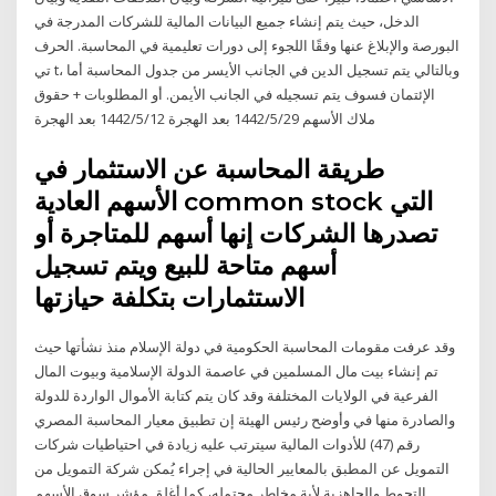
الدخل، حيث يتم إنشاء جميع البيانات المالية للشركات المدرجة في
البورصة والإبلاغ عنها وفقًا اللجوء إلى دورات تعليمية في المحاسبة. الحرف
تي t، وبالتالي يتم تسجيل الدين في الجانب الأيسر من جدول المحاسبة أما
الإئتمان فسوف يتم تسجيله في الجانب الأيمن. أو المطلوبات + حقوق
ملاك الأسهم 29‏‏/5‏‏/1442 بعد الهجرة 12‏‏/5‏‏/1442 بعد الهجرة
طريقة المحاسبة عن الاستثمار في
الأسهم العادية common stock التي
تصدرها الشركات إنها أسهم للمتاجرة أو
أسهم متاحة للبيع ويتم تسجيل
الاستثمارات بتكلفة حيازتها
وقد عرفت مقومات المحاسبة الحكومية في دولة الإسلام منذ نشأتها حيث
تم إنشاء بيت مال المسلمين في عاصمة الدولة الإسلامية وبيوت المال
الفرعية في الولايات المختلفة وقد كان يتم كتابة الأموال الواردة للدولة
والصادرة منها في وأوضح رئيس الهيئة إن تطبيق معيار المحاسبة المصري
رقم (47) للأدوات المالية سيترتب عليه زيادة في احتياطيات شركات
التمويل عن المطبق بالمعايير الحالية في إجراء يُمكن شركة التمويل من
التحوط والجاهزية لأية مخاطر محتمله، كما أغلق مؤشر سوق الأسهم