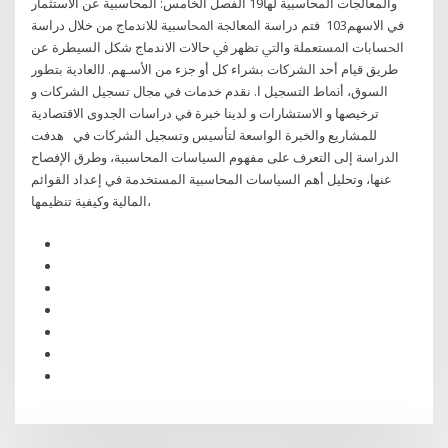
والمعالجات المحاسبية لها19 الفصل الخامس: المحاسبية عن الاستثمار
في الاسهم103 ﻓﺘﻢ دراﺳﺔ اﳌﻌﺎﳉﺔ اﶈﺎﺳﺒﻴﺔ ﻟﻼﻧﺪﻣﺎج ﻣﻦ ﺧﻼل دراﺳﺔ
اﳊﺴﺎﺑﺎت اﳌﺴﺘﻌﻤﻠﺔ واﻟﱵ ﺗﻈﻬﺮ ﰲ ﺣﺎﻻت اﻻﻧﺪﻣﺎج ﺷﮑﻞ اﻟﺴﻴﻄﺮة ﻋﻦ
ﻃﺮﻳﻖ ﻗﻴﺎم أﺣﺪ اﻟﺸﺮﮐﺎت ﺑﺸﺮاء ﮐﻞ أو ﺟﺰء ﻣﻦ اﻷﺳـﻬﻢ. ﻟاﻟﻌﺎدﻳﺔ ﺑﺘﻄﻮر
اﻟﺴﻮق، أﳕﺎط اﻟﺘﺴﺠﻴﻞ ا. نقدم خدمات في مجال تسجيل الشركات و
ترخيصها و الاستشارات و لدينا خبرة في دراسات الجدوى الاقتصادية
للمشاريع والخبرة الواسعة لتأسيس وتسجيل الشركات في هدفت
الدراسة إلى التعرف على مفهوم السياسات المحاسبية، وطرق الإفصاح
عنها، وتحليل أهم السياسات المحاسبية المستخدمة في إعداد القوائم
المالية وكيفية تنظيمها،