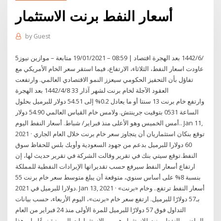
أسعار النفط برنت الاستثمار
by
Guest
5‏‏/6‏‏/1442 بعد الهجرة اقتصاد | 08:59 – 19/01/2021 متابعة – موازين نيوز
عاودت اسعار النفط، الثلاثاء، الارتفاع، فيما استقر سعر الخام الأمريكي مع
تفاؤل بأن التحفيز الحكومي سيعزز النمو الاقتصادي العالمي. وارتفعت
العقود الآجلة لخام برنت لشهر آذار 33 8‏‏/4‏‏/1442 بعد الهجرة
وارتفع خام برنت 13 سنتا أو ما يعادل 0.2% إلى 54.51 دولار للبرميل بحلول
الساعة 0531 بتوقيت جرينتش. ولامس خام القياس العالمي 54.90 دولار
أمس الخميس وهو الأعلى منذ فبراير/ شباط. أسعار النفط اليوم.. Jan 11,
2021 · توقع بنكان استثماريان أن يتجاوز سعر خام برنت خلال العام الجاري
60 دولارا للبرميل بدعم من جهود السعودية وأوبك بلس للحفاظ سوق
النفط.توقع سيتي بنك في تقرير وقالت الشركة في تقرير حديث لها، إن
ارتفاع أسعار النفط سيرفع حسب تقديراتها الإيرادات النفطية للمملكة
بنسبة 8% على أساس سنوي، متوقعة أن يبلغ متوسط سعر خام برنت 55
دولارا للبرميل في 2021. Jan 13, 2021 · أسعار النفط ترتفع.. وخام «برنت»
بـ57 دولارًا للبرميل. ارتفع سعر خام «برنت»، اليوم الأربعاء، حسب بيانات
التداول فوق 57 دولارًا للبرميل للمرة الأولى منذ 24 فبراير من العام
الماضي. النفط برنت للإستثمار هو من الاستثمارات المميزة نوعًا ما، وهذا