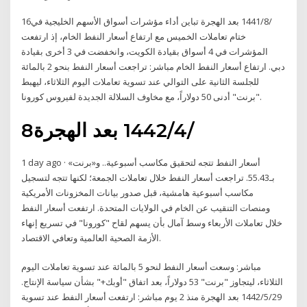
16‏‏/8‏‏/1441 بعد الهجرة تباين أداء مؤشرات أسواق الأسهم الخليجية في
ختام تعاملات الخميس مع ارتفاع أسعار النفط الخام، إذ ارتفعت
المؤشرات في 4 أسواق بقيادة الكويت، وانخفضت في 3 أخرى بقيادة
دبي. ارتفاع أسعار النفط الخام مباشر: تراجعت أسعار النفط بنحو 2 بالمائة
للجلسة الثانية على التوالي عند تسوية تعاملات اليوم الثلاثاء، ليهبط
"برنت" أدنى 50 دولاراً، مع مخاوف السلالة الجديدة لفيروس كورونا.
8‏‏/4‏‏/1442 بعد الهجرة
1 day ago · أسعار النفط تتجه لتحقيق مكاسب أسبوعية.. و«برنت»
بـ55.43. تراجعت أسعار النفط خلال تعاملات الجمعة؛ لكنها تتجه لتسجيل
مكاسب أسبوعية هامشية، قبل صدور بيانات المخزونات الأمريكية
ومنصات التنقيب عن الخام في الولايات المتحدة. ارتفعت أسعار النفط
خلال تعاملات الأربعاء وسط آمال بأن يسهم لقاح "كورونا" في تسريع إنهاء
الأزمة الصحية العالمية وتعافي الاقتصاد.
مباشر: وسعت أسعار النفط لنحو 5 بالمائة عند تسوية تعاملات اليوم
الثلاثاء، ليتجاوز "برنت" 53 دولاراً، بعد اتفاق "أوبك+" بشأن سياسة الإنتاج.
29‏‏/5‏‏/1442 بعد الهجرة منذ 2 يوم مباشر: ارتفعت أسعار النفط عند تسوية