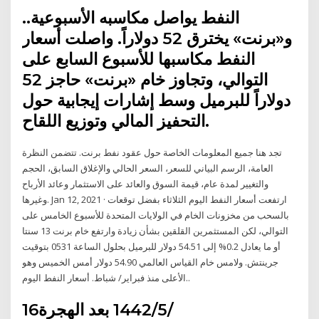
النفط يواصل مكاسبه الأسبوعية..
و«برنت» يخترق 52 دولاراً. واصلت أسعار
النفط مكاسبها للأسبوع السابع على
التوالي، وتجاوز خام «برنت» حاجز 52
دولاراً للبرميل وسط إشارات إيجابية حول
التحفيز المالي وتوزيع اللقاح.
تجد هنا جميع المعلومات الخاصة حول عقود نفط برنت. تتضمن النظرة
العامة، الرسم البياني للسعر، السعر الحالي والإغلاق السابق، الحجم
والتغيير لمدة عام، قيمة السوق والعائد على الاستثمار وعائد الأرباح
وغيرها. Jan 12, 2021 · ارتفعت أسعار النفط اليوم الثلاثاء بفضل توقعات
بالسحب من مخزونات الخام في الولايات المتحدة للأسبوع الخامس على
التوالي، لكن المستثمرين القلقين بشأن زيادة وارتفع خام برنت 13 سنتا
أو ما يعادل 0.2% إلى 54.51 دولار للبرميل بحلول الساعة 0531 بتوقيت
جرينتش. ولامس خام القياس العالمي 54.90 دولار أمس الخميس وهو
الأعلى منذ فبراير/ شباط. أسعار النفط اليوم..
16‏‏/5‏‏/1442 بعد الهجرة