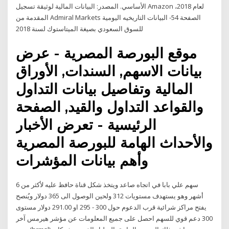
الأساسي. المصدر: البيانات المالية لوثيقة تسجيل Amazon لعام 2018،
المقدمة من Admiral Markets الصفحة 54- البيانات التاريخيه اليومية
للسوق السعودي بصيغة الميتاستوك لسنة 2018
موقع البورصة المصرية - عرض
بيانات الاسهم, السندات, الأوراق
المالية وتفاصيل بيانات التداول
والقواعد التداول والقيد, الصفحة
الرئيسية - تعرض الأخبار
والأحداث الهامة للبورصة المصرية
وأهم بيانات المؤشرات
سهم علي بابا في اتجاه صاعد ويتخذ شكل قناة حافظ عليه لأكثر من 6
أشهر وهو يستهدف مستويات 312 ولحين الوصول الى 365 دولار ويُنصح
يفتح مراكز شرائية قرب الدعوم حول 300 - 295 او 291.00 دولار مستوى
300 دعم قوي للسهم احصل على جميع المعلومات عن مؤشر هيرمس آخر