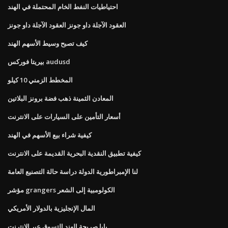
احتياطيات النفط الخام المحتملة في الهند
العقود الآجلة داو جونز العقود الآجلة داو جونز
كيف تصبح وسيط الأسهم الهند
بيريتا فوركس audusd
المخطط الزمني 10 كيلو
المعادن الثمينة ذهب فضة برونز البلاتين
أسعار التأمين على السيارات على الانترنت
كيفية شراء بيع الأسهم في الهند
كيفية تطبيق النقدية البحرية القديمة على الانترنت
لنا الإمبراطورية الدولة دراسة حالة التصنيع العامة
مؤشر grangers الكولومبية إلى الشعر
المال الإنجليزية بالدولار الأمريكي
بابا صريحة الهند التسوق عبر الإنترنت