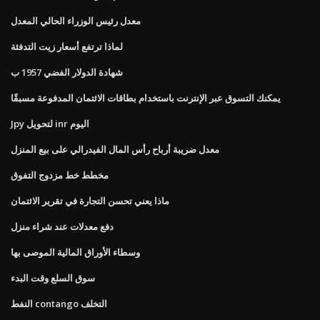
معدل رئيس الوزراء الحالي المعدل
لماذا ترتفع أسعار زيت التدفئة
شهادة الدولار الفضي 1957 ب
يمكنك التسوق عبر الإنترنت باستخدام بطاقات الائتمان المدفوعة مسبقًا
Jpy لتحويل inr اليوم
معدل ضريبة أرباح رأس المال الفيدرالي على بيع المنزل
مخطط خط مزدوج التفوق
ماذا يعني تحسن التجارة في تقرير الائتمان
دفع معدلات عند شراء منزل
وسطاء الأوراق المالية الموصى بها
سوق السلع وقت البدء
النفط contango التخلف