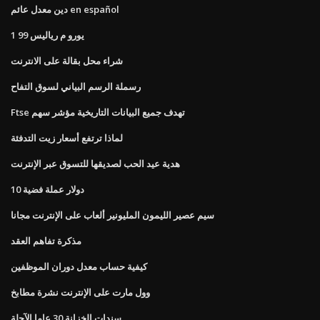
دين معدل عائم en español
1 99 يورو م رياليس
شراء محل بقالة على الانترنت
رسملة الرسم البياني لسوق التفاح
Ftse تهدف جميع البيانات التاريخية مؤشر سهم
لماذا ترتفع أسعار زيت التدفئة
هدية عيد الحب لصديقها للتسوق عبر الإنترنت
10 دولار عملة فضية
سيم عصير الليمون المليونير ألعاب على الإنترنت مجانا
مذكرة تفاهم العقد
كيفية حساب معدل دوران الموظفين
وول مارت على الإنترنت نشرة مطابخ
سندات الخزانة 30 عاما الآجلة