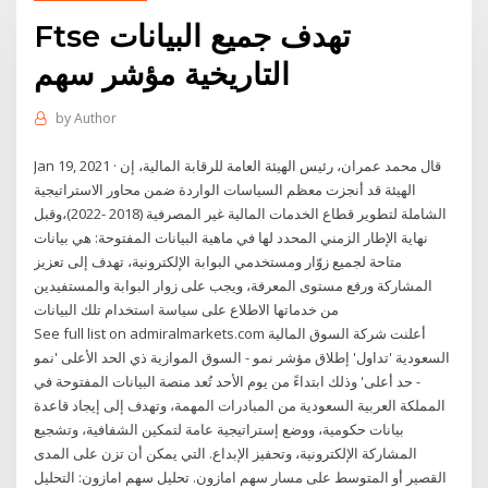
Ftse تهدف جميع البيانات
التاريخية مؤشر سهم
by
Author
Jan 19, 2021 · قال محمد عمران، رئيس الهيئة العامة للرقابة المالية، إن
الهيئة قد أنجزت معظم السياسات الواردة ضمن محاور الاستراتيجية
الشاملة لتطوير قطاع الخدمات المالية غير المصرفية (2018 -2022)،وقبل
نهاية الإطار الزمني المحدد لها في ماهية البيانات المفتوحة: هي بيانات
متاحة لجميع زوّار ومستخدمي البوابة الإلكترونية، تهدف إلى تعزيز
المشاركة ورفع مستوى المعرفة، ويجب على زوار البوابة والمستفيدين
من خدماتها الاطلاع على سياسة استخدام تلك البيانات
See full list on admiralmarkets.com أعلنت شركة السوق المالية
السعودية 'تداول' إطلاق مؤشر نمو - السوق الموازية ذي الحد الأعلى 'نمو
- حد أعلى' وذلك ابتداءً من يوم الأحد تُعد منصة البيانات المفتوحة في
المملكة العربية السعودية من المبادرات المهمة، وتهدف إلى إيجاد قاعدة
بيانات حكومية، ووضع إستراتيجية عامة لتمكين الشفافية، وتشجيع
المشاركة الإلكترونية، وتحفيز الإبداع. التي يمكن أن تزن على المدى
القصير أو المتوسط على مسار سهم امازون. تحليل سهم امازون: التحليل