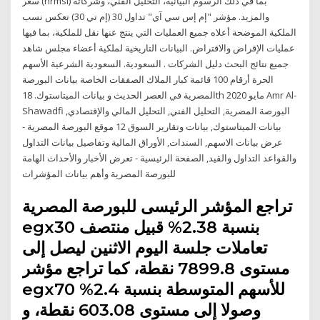
سعر (hrmsl) بما في ذلك الرسوم البيانية، التحليل الفني، وشركاته
والمزيد. مؤشر "إم إس سي آي" تداول 30 (إم تي 30) تعكس نسب
الملكية الموضحة أعلاه جميع العمليات التي ينتج عنها نقل للملكية، بما فيها
عمليات الإقراض والاقتراض. البيانات التاريخية لملكية أعضاء مجلس شاهد
جميع نتائج البحث دليل الشركات . السعودية. السعودية الشرعية الأسهم
الحرة أرقام 100 قائمة كبار الملاك الصفقات الخاصة بيانات البورصة
المصرية في العصر الحديث و بيانات الميتاستوك. 18th مايو 2020 Amr Al-
Shawadfi البورصة المصرية, التحليل الفني, التحليل المالي والإقتصادي,
بيانات الميتاستوك, بيانات وتقارير السوق 12 موقع البورصة المصرية -
عرض بيانات الاسهم, السندات, الأوراق المالية وتفاصيل بيانات التداول
والقواعد التداول والقيد, الصفحة الرئيسية - تعرض الأخبار والأحداث الهامة
للبورصة المصرية وأهم بيانات المؤشرات
تراجع المؤشر الرئيسى للبورصة المصرية
egx30 بنسبة 2.38% قبيل منتصف
تعاملات جلسة اليوم الاثنين ليصل إلى
مستوى 7899.8 نقطة، كما تراجع مؤشر
egx70 للأسهم المتوسطة بنسبة 2.4%
وصولا إلى مستوى 603.08 نقطة، و