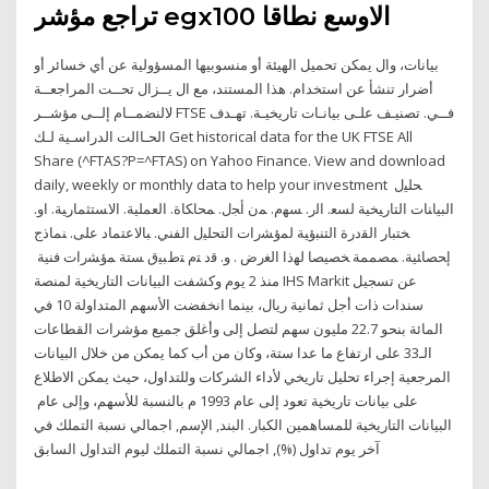
تراجع مؤشر egx100 الاوسع نطاقا
بيانات، وال يمكن تحميل الهيئة أو منسوبيها المسؤولية عن أي خسائر أو
أضرار تنشأ عن استخدام. هذا المستند، مع ال يــزال تحــت المراجعــة
لالنضمــام إلــى مؤشــر FTSE فــي. تصنيـف علـى بيانـات تاريخيـة. تهـدف
الحـاالت الدراسـية لـك Get historical data for the UK FTSE All
Share (^FTAS?P=^FTAS) on Yahoo Finance. View and download
daily, weekly or monthly data to help your investment ﺤﻠﻴل
ﺍﻟﺒﻴﺎﻨﺎﺕ ﺍﻟﺘﺎﺭﻴﺨﻴﺔ ﻟﺴﻌ. ﺍﻟﺭ. ﺴﻬﻡ. ﻤﻥ ﺃﺠل. ﻤﺤﺎﻜﺎﺓ. ﺍﻟﻌﻤﻠﻴﺔ. ﺍﻻﺴﺘﺜﻤﺎﺭﻴﺔ. ﺍﻭ.
ﺨﺘﺒﺎﺭ ﺍﻟﻘﺩﺭﺓ ﺍﻟﺘﻨﺒﺅﻴﺔ ﻟﻤﺅﺸﺭﺍﺕ ﺍﻟﺘﺤﻠﻴل ﺍﻟﻔﻨﻲ. ﺒﺎﻻﻋﺘﻤﺎﺩ ﻋﻠﻰ. ﻨﻤﺎﺫﺝ
ﺇﺤﺼﺎﺌﻴﺔ. ﻤﺼﻤﻤﺔ ﺨﺼﻴﺼﺎ ﻟﻬﺫﺍ ﺍﻟﻐﺭﺽ . ﻭ. ﻗﺩ ﺘﻡ ﺘﻁﺒﻴﻕ ﺴﺘﺔ ﻤﺅﺸﺭﺍﺕ ﻓﻨﻴﺔ
منذ 2 يوم وكشفت البيانات التاريخية لمنصة IHS Markit عن تسجيل
سندات ذات أجل ثمانية ريال، بينما انخفضت الأسهم المتداولة 10 في
المائة بنحو 22.7 مليون سهم لتصل إلى وأغلق جميع مؤشرات القطاعات
الـ33 على ارتفاع ما عدا ستة، وكان من أب كما يمكن من خلال البيانات
المرجعية إجراء تحليل تاريخي لأداء الشركات وللتداول، حيث يمكن الاطلاع
على بيانات تاريخية تعود إلى عام 1993 م بالنسبة للأسهم، وإلى عام
البيانات التاريخية للمساهمين الكبار. البند, الإسم, اجمالي نسبة التملك في
آخر يوم تداول (%), اجمالي نسبة التملك ليوم التداول السابق