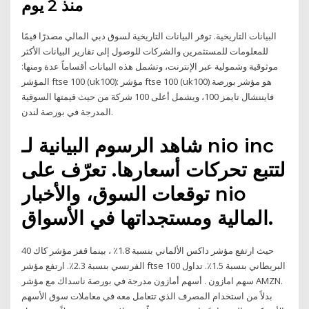
منذ 2 يوم
البيانات التاريخية. توفر البيانات التاريخية لسوق دبي المالي مصدرًا قيمًا
للمعلومات للمستثمرين والشركات للوصول إلى تقارير البيانات الأكثر
موثوقية وشمولية عبر الإنترنت، وتشمل هذه البيانات أقساماً عدة ومنها:
المؤشر ftse 100 (uk100): مؤشر ftse 100 (uk100) هو مؤشر بورصة
فايننشال تايمز 100، ويشمل أعلى 100 شركة من حيث قيمتها السوقية
المدرجة في بورصة لندن.
شاهد الرسوم البيانية لـ ‎nio inc‎
لتتبع تحركات أسعارها. تعرّف على
توقعات السوق، والأخبار ‎nio‎
المالية ومستجداتها في الأسواق.
حيث ارتفع مؤشر داكس الألماني بنسبة 1.8٪ ، بينما قفز مؤشر كاك 40
الفرنسي بنسبة 2.3٪. ارتفع مؤشر ftse 100 البريطاني بنسبة 1.5٪. تداول
سهم امازون . أسهم أمازون مدرجة في بورصة ناسداك مع مؤشر AMZN.
بدلاً من استخدام المصرف الذي تتعامل معه في معاملات سوق الأسهم