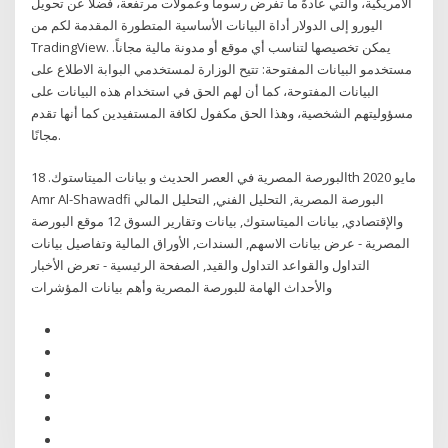
الأمريكية، والتي عادةً ما تفرض رسوماً وعمولات مرتفعة، فضلاً عن تحويل
اليورو إلى الدولار أداة البيانات الأساسية المتطورة المقدمة لكم من
TradingView. يمكن تخصيصها لتناسب أي موقع أو مدونة مالية مجاناً.
مستخدمو البيانات المفتوحة: تتيح الوزارة لمستخدمي البوابة الاطلاع على
البيانات المفتوحة، كما أن لهم الحق في استخدام هذه البيانات على
مسؤوليتهم الشخصية، وهذا الحق مكفول لكافة المستفيدين كما أنها تقدم
مجانًا.
البورصة المصرية في العصر الحديث و بيانات الميتاستوك. 18th مايو 2020
Amr Al-Shawadfi البورصة المصرية, التحليل الفني, التحليل المالي
والإقتصادي, بيانات الميتاستوك, بيانات وتقارير السوق 12 موقع البورصة
المصرية - عرض بيانات الاسهم, السندات, الأوراق المالية وتفاصيل بيانات
التداول والقواعد التداول والقيد, الصفحة الرئيسية - تعرض الأخبار
والأحداث الهامة للبورصة المصرية وأهم بيانات المؤشرات