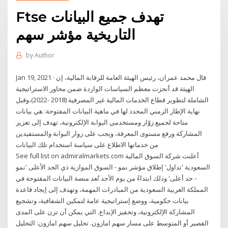
Ftse تهدف جميع البيانات
التاريخية مؤشر سهم
by
Author
Jan 19, 2021 · قال محمد عمران، رئيس الهيئة العامة للرقابة المالية، إن
الهيئة قد أنجزت معظم السياسات الواردة ضمن محاور الاستراتيجية
الشاملة لتطوير قطاع الخدمات المالية غير المصرفية (2018 -2022)،وقبل
نهاية الإطار الزمني المحدد لها في ماهية البيانات المفتوحة: هي بيانات
متاحة لجميع زوّار ومستخدمي البوابة الإلكترونية، تهدف إلى تعزيز
المشاركة ورفع مستوى المعرفة، ويجب على زوار البوابة والمستفيدين
من خدماتها الاطلاع على سياسة استخدام تلك البيانات
See full list on admiralmarkets.com أعلنت شركة السوق المالية
السعودية 'تداول' إطلاق مؤشر نمو - السوق الموازية ذي الحد الأعلى 'نمو
- حد أعلى' وذلك ابتداءً من يوم الأحد تُعد منصة البيانات المفتوحة في
المملكة العربية السعودية من المبادرات المهمة، وتهدف إلى إيجاد قاعدة
بيانات حكومية، ووضع إستراتيجية عامة لتمكين الشفافية، وتشجيع
المشاركة الإلكترونية، وتحفيز الإبداع. التي يمكن أن تزن على المدى
القصير أو المتوسط على مسار سهم امازون. تحليل سهم امازون: التحليل