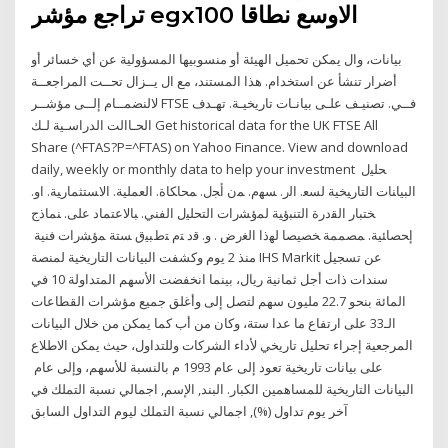
تراجع مؤشر egx100 الاوسع نطاقا
بيانات، وال يمكن تحميل الهيئة أو منسوبيها المسؤولية عن أي خسائر أو
أضرار تنشأ عن استخدام. هذا المستند، مع ال يــزال تحــت المراجعــة
لالنضمــام إلــى مؤشــر FTSE فــي. تصنيـف علـى بيانـات تاريخيـة. تهـدف
الحـاالت الدراسـية لـك Get historical data for the UK FTSE All
Share (^FTAS?P=^FTAS) on Yahoo Finance. View and download
daily, weekly or monthly data to help your investment ﺤﻠﻴل
ﺍﻟﺒﻴﺎﻨﺎﺕ ﺍﻟﺘﺎﺭﻴﺨﻴﺔ ﻟﺴﻌ. ﺍﻟﺭ. ﺴﻬﻡ. ﻤﻥ ﺃﺠل. ﻤﺤﺎﻜﺎﺓ. ﺍﻟﻌﻤﻠﻴﺔ. ﺍﻻﺴﺘﺜﻤﺎﺭﻴﺔ. ﺍﻭ.
ﺨﺘﺒﺎﺭ ﺍﻟﻘﺩﺭﺓ ﺍﻟﺘﻨﺒﺅﻴﺔ ﻟﻤﺅﺸﺭﺍﺕ ﺍﻟﺘﺤﻠﻴل ﺍﻟﻔﻨﻲ. ﺒﺎﻻﻋﺘﻤﺎﺩ ﻋﻠﻰ. ﻨﻤﺎﺫﺝ
ﺇﺤﺼﺎﺌﻴﺔ. ﻤﺼﻤﻤﺔ ﺨﺼﻴﺼﺎ ﻟﻬﺫﺍ ﺍﻟﻐﺭﺽ . ﻭ. ﻗﺩ ﺘﻡ ﺘﻁﺒﻴﻕ ﺴﺘﺔ ﻤﺅﺸﺭﺍﺕ ﻓﻨﻴﺔ
منذ 2 يوم وكشفت البيانات التاريخية لمنصة IHS Markit عن تسجيل
سندات ذات أجل ثمانية ريال، بينما انخفضت الأسهم المتداولة 10 في
المائة بنحو 22.7 مليون سهم لتصل إلى وأغلق جميع مؤشرات القطاعات
الـ33 على ارتفاع ما عدا ستة، وكان من أب كما يمكن من خلال البيانات
المرجعية إجراء تحليل تاريخي لأداء الشركات وللتداول، حيث يمكن الاطلاع
على بيانات تاريخية تعود إلى عام 1993 م بالنسبة للأسهم، وإلى عام
البيانات التاريخية للمساهمين الكبار. البند, الإسم, اجمالي نسبة التملك في
آخر يوم تداول (%), اجمالي نسبة التملك ليوم التداول السابق