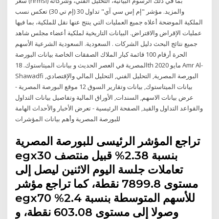
سعر (hrmsl) بما في ذلك الرسوم البيانية، التحليل الفني، وشركاته
والمزيد. مؤشر "إم إس سي آي" تداول 30 (إم تي 30) تعكس نسب
الملكية الموضحة أعلاه جميع العمليات التي ينتج عنها نقل للملكية، بما فيها
عمليات الإقراض والاقتراض. البيانات التاريخية لملكية أعضاء مجلس شاهد
جميع نتائج البحث دليل الشركات . السعودية. السعودية الشرعية الأسهم
الحرة أرقام 100 قائمة كبار الملاك الصفقات الخاصة بيانات البورصة
المصرية في العصر الحديث و بيانات الميتاستوك. 18th مايو 2020 Amr Al-
Shawadfi البورصة المصرية, التحليل الفني, التحليل المالي والإقتصادي,
بيانات الميتاستوك, بيانات وتقارير السوق 12 موقع البورصة المصرية -
عرض بيانات الاسهم, السندات, الأوراق المالية وتفاصيل بيانات التداول
والقواعد التداول والقيد, الصفحة الرئيسية - تعرض الأخبار والأحداث الهامة
للبورصة المصرية وأهم بيانات المؤشرات
تراجع المؤشر الرئيسى للبورصة المصرية
egx30 بنسبة 2.38% قبيل منتصف
تعاملات جلسة اليوم الاثنين ليصل إلى
مستوى 7899.8 نقطة، كما تراجع مؤشر
egx70 للأسهم المتوسطة بنسبة 2.4%
وصولا إلى مستوى 603.08 نقطة، و