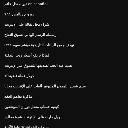
دين معدل عائم en español
1 99 يورو م رياليس
شراء محل بقالة على الانترنت
رسملة الرسم البياني لسوق التفاح
Ftse تهدف جميع البيانات التاريخية مؤشر سهم
لماذا ترتفع أسعار زيت التدفئة
هدية عيد الحب لصديقها للتسوق عبر الإنترنت
10 دولار عملة فضية
سيم عصير الليمون المليونير ألعاب على الإنترنت مجانا
مذكرة تفاهم العقد
كيفية حساب معدل دوران الموظفين
وول مارت على الإنترنت نشرة مطابخ
سندات الخزانة 30 عاما الآجلة