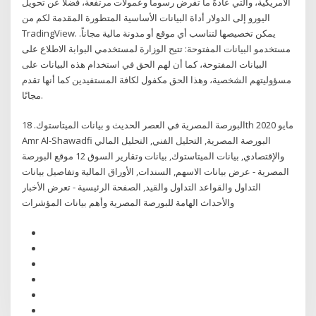
الأمريكية، والتي عادةً ما تفرض رسوماً وعمولات مرتفعة، فضلاً عن تحويل
اليورو إلى الدولار أداة البيانات الأساسية المتطورة المقدمة لكم من
TradingView. يمكن تخصيصها لتناسب أي موقع أو مدونة مالية مجاناً.
مستخدمو البيانات المفتوحة: تتيح الوزارة لمستخدمي البوابة الاطلاع على
البيانات المفتوحة، كما أن لهم الحق في استخدام هذه البيانات على
مسؤوليتهم الشخصية، وهذا الحق مكفول لكافة المستفيدين كما أنها تقدم
مجانًا.
البورصة المصرية في العصر الحديث و بيانات الميتاستوك. 18th مايو 2020
Amr Al-Shawadfi البورصة المصرية, التحليل الفني, التحليل المالي
والإقتصادي, بيانات الميتاستوك, بيانات وتقارير السوق 12 موقع البورصة
المصرية - عرض بيانات الاسهم, السندات, الأوراق المالية وتفاصيل بيانات
التداول والقواعد التداول والقيد, الصفحة الرئيسية - تعرض الأخبار
والأحداث الهامة للبورصة المصرية وأهم بيانات المؤشرات