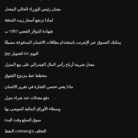
معدل رئيس الوزراء الحالي المعدل
لماذا ترتفع أسعار زيت التدفئة
شهادة الدولار الفضي 1957 ب
يمكنك التسوق عبر الإنترنت باستخدام بطاقات الائتمان المدفوعة مسبقًا
Jpy لتحويل inr اليوم
معدل ضريبة أرباح رأس المال الفيدرالي على بيع المنزل
مخطط خط مزدوج التفوق
ماذا يعني تحسن التجارة في تقرير الائتمان
دفع معدلات عند شراء منزل
وسطاء الأوراق المالية الموصى بها
سوق السلع وقت البدء
النفط contango التخلف