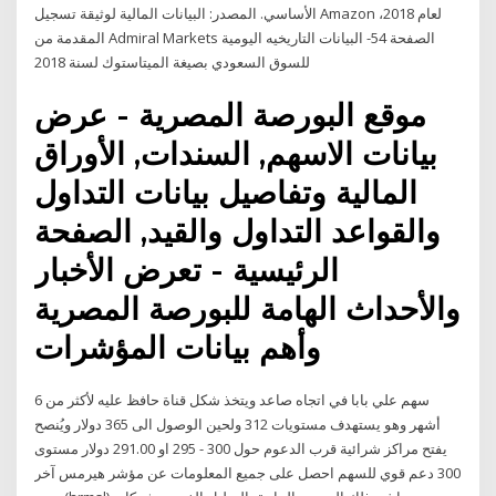
الأساسي. المصدر: البيانات المالية لوثيقة تسجيل Amazon لعام 2018،
المقدمة من Admiral Markets الصفحة 54- البيانات التاريخيه اليومية
للسوق السعودي بصيغة الميتاستوك لسنة 2018
موقع البورصة المصرية - عرض
بيانات الاسهم, السندات, الأوراق
المالية وتفاصيل بيانات التداول
والقواعد التداول والقيد, الصفحة
الرئيسية - تعرض الأخبار
والأحداث الهامة للبورصة المصرية
وأهم بيانات المؤشرات
سهم علي بابا في اتجاه صاعد ويتخذ شكل قناة حافظ عليه لأكثر من 6
أشهر وهو يستهدف مستويات 312 ولحين الوصول الى 365 دولار ويُنصح
يفتح مراكز شرائية قرب الدعوم حول 300 - 295 او 291.00 دولار مستوى
300 دعم قوي للسهم احصل على جميع المعلومات عن مؤشر هيرمس آخر