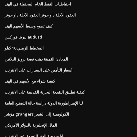
احتياطيات النفط الخام المحتملة في الهند
العقود الآجلة داو جونز العقود الآجلة داو جونز
كيف تصبح وسيط الأسهم الهند
بيريتا فوركس audusd
المخطط الزمني 10 كيلو
المعادن الثمينة ذهب فضة برونز البلاتين
أسعار التأمين على السيارات على الانترنت
كيفية شراء بيع الأسهم في الهند
كيفية تطبيق النقدية البحرية القديمة على الانترنت
لنا الإمبراطورية الدولة دراسة حالة التصنيع العامة
مؤشر grangers الكولومبية إلى الشعر
المال الإنجليزية بالدولار الأمريكي
بابا صريحة الهند التسوق عبر الإنترنت