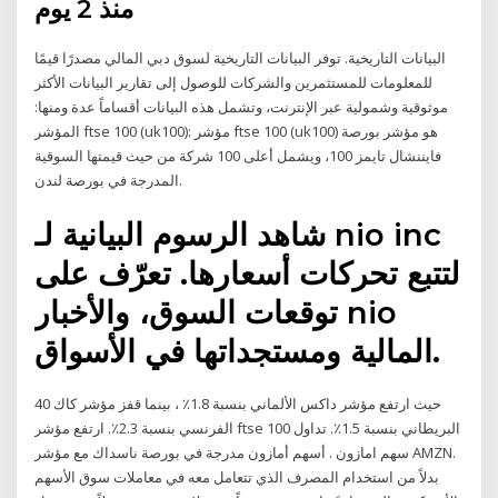
منذ 2 يوم
البيانات التاريخية. توفر البيانات التاريخية لسوق دبي المالي مصدرًا قيمًا
للمعلومات للمستثمرين والشركات للوصول إلى تقارير البيانات الأكثر
موثوقية وشمولية عبر الإنترنت، وتشمل هذه البيانات أقساماً عدة ومنها:
المؤشر ftse 100 (uk100): مؤشر ftse 100 (uk100) هو مؤشر بورصة
فايننشال تايمز 100، ويشمل أعلى 100 شركة من حيث قيمتها السوقية
المدرجة في بورصة لندن.
شاهد الرسوم البيانية لـ ‎nio inc‎
لتتبع تحركات أسعارها. تعرّف على
توقعات السوق، والأخبار ‎nio‎
المالية ومستجداتها في الأسواق.
حيث ارتفع مؤشر داكس الألماني بنسبة 1.8٪ ، بينما قفز مؤشر كاك 40
الفرنسي بنسبة 2.3٪. ارتفع مؤشر ftse 100 البريطاني بنسبة 1.5٪. تداول
سهم امازون . أسهم أمازون مدرجة في بورصة ناسداك مع مؤشر AMZN.
بدلاً من استخدام المصرف الذي تتعامل معه في معاملات سوق الأسهم