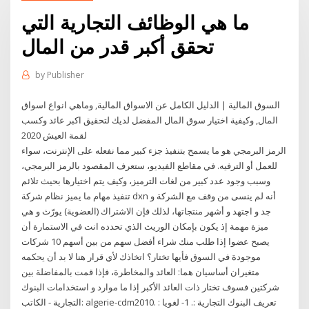
ما هي الوظائف التجارية التي
تحقق أكبر قدر من المال
by
Publisher
السوق المالية | الدليل الكامل عن الاسواق المالية, وماهي انواع اسواق
المال, وكيفية اختيار سوق المال المفضل لديك لتحقيق اكبر عائد وكسب
لقمة العيش 2020
الرمز البرمجي هو ما يسمح بتنفيذ جزء كبير مما نفعله على الإنترنت، سواء
للعمل أو الترفيه. في مقاطع الفيديو، ستعرف المقصود بالرمز البرمجي،
وسبب وجود عدد كبير من لغات الترميز، وكيف يتم اختيارها بحيث تلائم
تنفيذ مهام ما يميز نظام شركة dxn أنه لم ينسى من وقف مع الشركة و
جد و اجتهد و أشهر منتجاتها، لذلك فإن الاشتراك (العضوية) يورّث و هي
ميزة مهمة إذ يكون بإمكان الوريث الذي تحدده انت في الاستمارة أن
يصبح عضوا إذا طلب منك شراء أفضل سهم من بين أسهم 10 شركات
موجودة في السوق فأيها تختار؟ اتخاذك لأي قرار هنا لا بد أن يحكمه
متغيران أساسيان هما: العائد والمخاطرة، فإذا قمت بالمفاضلة بين
شركتين فسوف تختار ذات العائد الأكبر إذا ما موارد و استخدامات البنوك
التجارية - الكاتب: algerie-cdm2010. تعريف البنوك التجارية :. 1- لغويا :