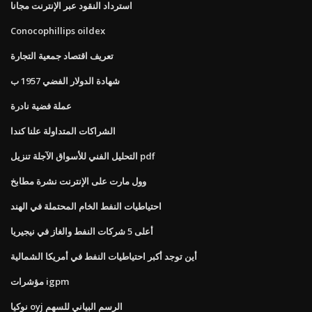
استرداد النقود عبر الإنترنت مجانا
Conocophillips oildex
تعريف اقتصاد جمعية التجارة
شهادة الدولار الفضي 1957 ب
عملة فضية نادرة
الشراكات المتداولة علنا ​​كندا
التحليل الفني للأسواق الآجلة تنزيل pdf
وول مارت على الإنترنت نشرة مطابخ
احتياطيات النفط الخام المحتملة في الهند
أعلى 5 شركات النفط والغاز في نيجيريا
أين توجد أكبر احتياطيات النفط في أمريكا الشمالية
مؤشرات igpm
نوكيا oyj الرسم البياني للسهم