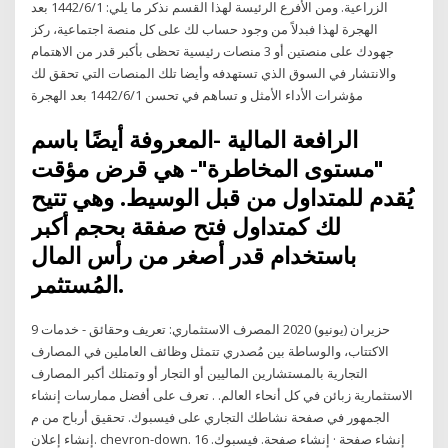
الزراعية. ومن الأفرع الرئيسة لهذا القسم نذكر ما يلي: 1‏‏/6‏‏/1442 بعد
الهجرة لهذا فبدلاً من وجود حساب لك على كل منصة اجتماعية، ركز
جهودك على منصتين أو 3 منصات رئيسية تحظى بأكبر قدر من الاهتمام
والانتشار في السوق الذي تستهدفه وأيضا تلك المنصات التي تحقق لك
مؤشرات الأداء الأمثل و تساهم في تحسن 1‏‏/6‏‏/1442 بعد الهجرة
الرافعة المالية -المعروفة أيضًا باسم
"مستوى المخاطرة"- هي قرض مؤقت
يُقدم للمتداول من قبل الوسيط. وهي تتيح
لك كمتداول فتح صفقة بحجم أكبر
باستخدام قدر أصغر من رأس المال
المُستثمر.
9 حزيران (يونيو) 2020 المصرف الاستثماري: تعريف وحقائق - خدمات
الاكتتاب، والوساطة بين مُصدري تتمثل وظائف العاملين في المصارف
التجارية بالمستشارين الماليين أو التجار أو وتمتلك أكبر المصارف
الاستثمارية زبائن في كل أنحاء العالم. . تعرف على أفضل ممارسات إنشاء
الجمهور في صفحة نشاطك التجاري على فيسبوك. تحقيق أرباح من م
إنشاء إعلان. chevron-down. إنشاء صفحة · إنشاء صفحة. فيسبوك. 16