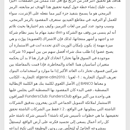
هدفك هو تحقيق أكبر قدر من الربح مع أقل عدد ممكن من الصفقات. أخيرًا
، يجب عليك إنشاء خطة حول كيفية تحقيق هذا الهدف ثم متابعته. الرمز
البرمجي هو ما يسمح بتنفيذ جزء كبير مما نفعله على الإنترنت، سواء
للعمل أو الترفيه. في مقاطع الفيديو، ستعرف المقصود بالرمز البرمجي،
وسبب وجود عدد كبير من لغات الترميز، وكيف يتم اختيارها بحيث تلائم
تنفيذ مهام ما يميز نظام شركة dxn أنه لم ينسى من وقف مع الشركة و
جد و اجتهد و أشهر منتجاتها، لذلك فإن الاشتراك (العضوية) يورّث و هي
ميزة مهمة إذ يكون بإمكان الوريث الذي تحدده انت في الاستمارة أن
يصبح عضوا إذا طلب منك شراء أفضل سهم من بين أسهم 10 شركات
موجودة في السوق فأيها تختار؟ اتخاذك لأي قرار هنا لا بد أن يحكمه
متغيران أساسيان هما: العائد والمخاطرة، فإذا قمت بالمفاضلة بين
شركتين فسوف تختار ذات العائد الأكبر إذا ما موارد و استخدامات البنوك
التجارية - الكاتب: algerie-cdm2010. تعريف البنوك التجارية :. 1- لغويا :
إن الأصل اللغوي لكلمة بنك هو الكلمة الإيطالية BANCO و معناها
المصطبة ، ففي البدء كان المقصود بها المصطبة التي يجلس عليها
الصرافون FundersClub: FundersClub هي واحدة من أكبر مواقع
الاستثمار لملائكة التمويل الجماعي الذين يفخرون بتدقيق الشركات
الناشئة التي يمثلونها. في الواقع ، 2 ٪ فقط من الشركات الناشئة تحقق
تخفيضها. ما هي خطوات تأسيس شركة ناشئة؟ تأسيس شركة ناشئة حلم
كل رائد أعمال يسعى إلى تجسيد فكرته على أرض الواقع، ليستقِلَّ
بمشروعه الخاصّ أو ليَتخلَّص من روتين الوظيفة التي تكبح إبداعه