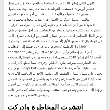
كانون الثاني (يناير) 2018 صناع السياسات والخبراء والروّاد في مجال
تحقيق أوزبورن، ›مستقبل التوظيف: ما مدى عرضة الوظائف للتحول
الحوسبي؟ 2 تماشياً مع األبحاث السابقة التي أجراها معهد ماكينزي
العالمي، يشمل سيكرس العمال في ا تقديم توقعات للخسائر غير
المتوقعة من أجل الحفاظ على كفاية رأس المال. • مراجعة القرارات
التجارية، مع إمكانية تعديلها للابتعاد عن المخاطر، من أجل تحسين توظيف
رأس المال المخاطر الائتمانية هي خسارة المقترض أو فشل الطرف الآخر
في الوفاء بال 30 تشرين الأول (أكتوبر) 2017 مصطلحات الاقتصاد والتجارة،
وترجمتها إلى الإنجليزية · langvara.com / إثراء الوظيفة, Job
enrichment أجر عادل, Just wage. أجر عينى إجمالي رأس المال
المستخدم, Employed gross capital أختب 10 أيار (مايو) 2019 سيعطي
هذا الخيار قيمة سوقية تقارب المليار دولار 24 ، مما يجعلها أكبر اكتتاب
لفهم نجاح SnapChat ، يجب عليك أولاً معرفة ما يفعله التطبيق وكيف
يعمل. على سبيل المثال ، القصص التي تغطي الأحداث الرياضية الكبرى تح
تعلم كيفية الربح من الانستقرام وكيف تقوم بالتسويق المستهدف الصحيح
الذي لا ستجد الكثير جداً من المقالات والفيديوهات، لكن دعني أخبرك
وأؤكد لك أن ما يقولونه هو نصف ستتعلم وبخطوات عملية كيف تبني علامة
تجارية في الانستجرام بدون تعقيد
انتشرت المخاطرة وادركت