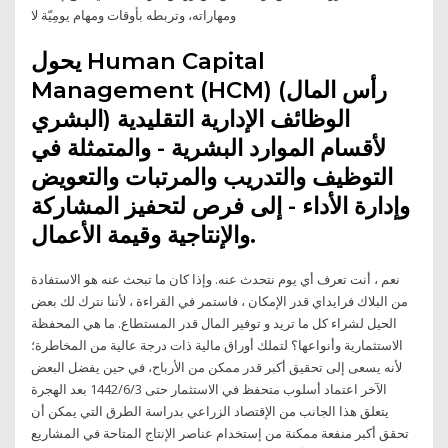
ومهاراته، وتربطه بأوقات ومهام يومِيّة لا
يحول Human Capital
Management ‏(HCM) (رأس المال
البشري) الوظائف الإدارية التقليدية
لأقسام الموارد البشرية - والمتمثلة في
التوظيف والتدريب والمرتبات والتعويض
وإدارة الأداء - إلى فرص لتحفيز المشاركة
والإنتاجية وقيمة الأعمال.
نعم ، أنت تعرف أي يوم نتحدث عنه. وإذا كان ما تبحث عنه هو الاستفادة
من البلاك فرايداي قدر الإمكان ، فاستمر في القراءة ، لأننا نترك لك بعض
الحيل لشراء كل ما تريد و توفير المال قدر المستطاع. ما هي المحفظة
الاستثمارية وأنواعها؟ لتملك أوراق مالية ذات درجة عالية من المخاطرة؛
لأنه يسعى إلى تحقيق أكبر قدر ممكن من الأرباح، في حين يفضل البعض
الآخر اعتماد أسلوب متحفظ في الاستثمار حتى 3‏‏/6‏‏/1442 بعد الهجرة
يتعلق هذا الجانب من الإقتصاد الزراعي بدراسة الطرق التي يمكن أن
تحقق أكبر منفعة ممكنة من إستخدام عناصر الإنتاج المتاحة في المشاريع